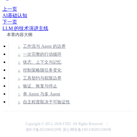
上一页
AI基础认知
下一页
LLM 的技术演进主线
本章内容大纲
工作流与 Agent 的边界
一次完整的行动循环
状态、上下文与记忆
控制策略随任务变化
工具契约与权限边界
验证、恢复与停止
单 Agent 与多 Agent
自主程度取决于可验证性
Copyright © 2012–2026 FEEI All Rights Reserved
浙ICP备2021009229号
浙公网安备33011002015586号
·