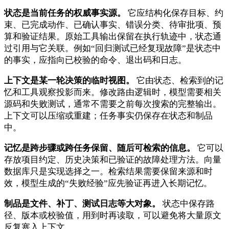
状态是当前任务的权威事实源。
它应结构化保存目标、约
束、已完成动作、已确认事实、错误分类、待审批项、预
算和验证结果。原始工具输出保留在执行轨迹中，状态通
过引用与它关联。例如“回归测试已经复现故障”是状态中
的事实，应指向已校验的命令、退出码和日志。
上下文是某一轮决策的临时视图。
它由状态、检索到的记
忆和工具观察投影而来。修改路由逻辑时，模型需要相关
源码和失败测试，通常不需要之前每次搜索的完整输出。
上下文可以压缩或重建；任务事实仍保存在状态和制品
中。
记忆是跨步骤或跨任务保留、随后可检索的信息。
它可以
存放项目约定、历史决策和已验证的故障处理方法。向量
数据库只是实现选择之一。检索结果需要保留来源和时
效，模型生成的“失败经验”应先验证再进入长期记忆。
制品是文件、补丁、测试日志等大对象。
状态中保存路
径、版本或校验值，用到时再读取，可以避免将大量原文
反复塞入上下文。