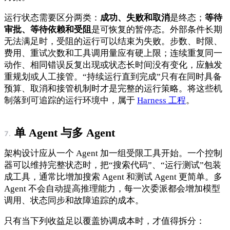
运行状态需要区分两类：
成功、失败和取消
是终态；
等待
审批、等待依赖和受阻
是可恢复的暂停态。外部条件长期
无法满足时，受阻的运行可以结束为失败。步数、时限、
费用、重试次数和工具调用量应有硬上限；连续重复同一
动作、相同错误反复出现或状态长时间没有变化，应触发
重规划或人工接管。“持续运行直到完成”只有在同时具备
预算、取消和接管机制时才是完整的运行策略。将这些机
制落到可追踪的运行环境中，属于
Harness 工程
。
单 Agent 与多 Agent
架构设计应从一个 Agent 加一组受限工具开始。一个控制
器可以维持完整状态时，把“搜索代码”、“运行测试”包装
成工具，通常比增加搜索 Agent 和测试 Agent 更简单。多
Agent 不会自动提高推理能力，每一次委派都会增加模型
调用、状态同步和故障追踪的成本。
只有当下列收益足以覆盖协调成本时，才值得拆分：