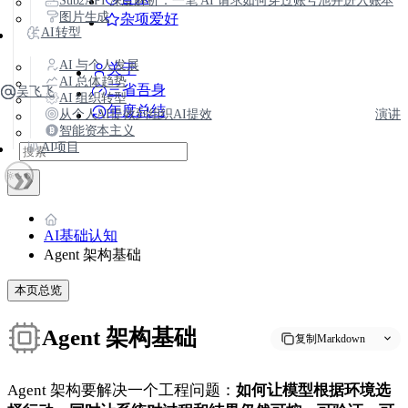
Sub2API 深度解析：一笔 AI 请求如何穿过账号池并进入账本
图片生成
杂项爱好
AI转型
AI 与个人发展
关于
AI 总体趋势
三省吾身
吴飞飞
AI 组织转型
年度总结
从个人AI提效到组织AI提效
演讲
智能资本主义
AI项目
AI基础认知
Agent 架构基础
本页总览
Agent 架构基础
复制Markdown
Agent 架构要解决一个工程问题：
如何让模型根据环境选