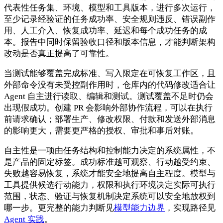
代表性任务集、环境、模型和工具版本，进行多次运行，
至少记录经验证的任务成功率、安全规则违反、错误副作
用、人工介入、恢复成功率、延迟和每个成功任务的成
本。报告中同时保留验收口径和版本信息，才能判断架构
改动是否真正提高了可靠性。
当测试能够覆盖完成标准、写入限定在可恢复工作区，且
外部命令没有未受控副作用时，仓库内的代码修改适合让
Agent 自主进行读取、编辑和测试。测试覆盖不足时仍会
出现假成功。创建 PR 会影响外部协作流程，可以在执行
前请求确认；部署生产、修改权限、付款和发送外部消息
的影响更大，需要更严格的授权、审批和事后对账。
自主性是一项由任务结构和控制能力决定的系统属性，不
是产品的固定标签。成功标准越可观察、行动越受约束、
失败越容易恢复，系统才能安全地提高自主程度。模型与
工具提供候选行动能力，权限和执行环境决定实际可执行
范围，状态、验证与恢复机制决定系统可以安全地放权到
哪一步。更完整的能力判断见
模型能力边界
，实现路径见
Agent 实践
。