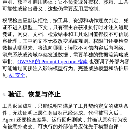
声明、枚举和调用协议；它不负责业务授权、沙箱、工具
可靠性或输出语义，这些仍需要应用层控制。
权限检查应默认拒绝，按工具、资源和动作逐次判定。凭
证不进入模型上下文，只有宿主在获准执行时才注入短期
凭证。网页、文档、检索结果和工具返回值都按不可信观
察处理，其中的文本无权改变系统规则。权限门还要检查
数据从哪里来、将流向哪里；读取不可信内容后向网络、
消息系统或跨域存储发送数据，需要单独的数据流策略或
审批。
OWASP 的 Prompt Injection 指南
也强调了外部内容
可能通过间接注入影响模型行为。完整威胁模型和防护层
见
AI 安全
。
验证、恢复与停止
工具返回成功，只能说明它满足了工具契约定义的成功条
件，无法证明上层任务目标已经达成。代码被写入后，
Agent 还要检查差异、运行回归测试，并确认原有行为没
有被意外改变。可执行的外部信号应优先于模型自评：