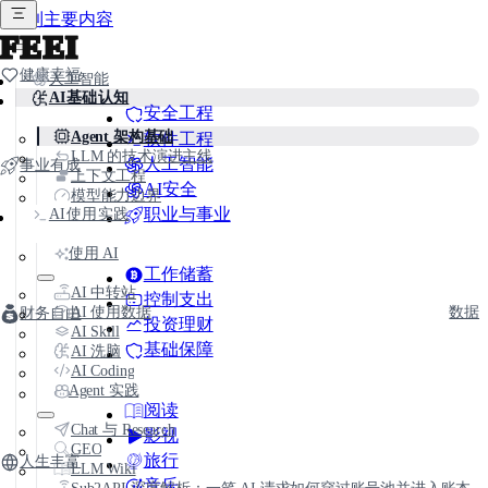
跳到主要内容
FEEI
健康幸福
人工智能
AI基础认知
安全工程
Agent 架构基础
软件工程
LLM 的技术演进主线
人工智能
事业有成
上下文工程
AI安全
模型能力边界
职业与事业
AI使用实践
使用 AI
工作储蓄
AI 中转站
控制支出
AI 使用数据
数据
财务自由
投资理财
AI Skill
基础保障
AI 洗脑
AI Coding
Agent 实践
阅读
Chat 与 Research
影视
GEO
旅行
人生丰富
LLM Wiki
音乐