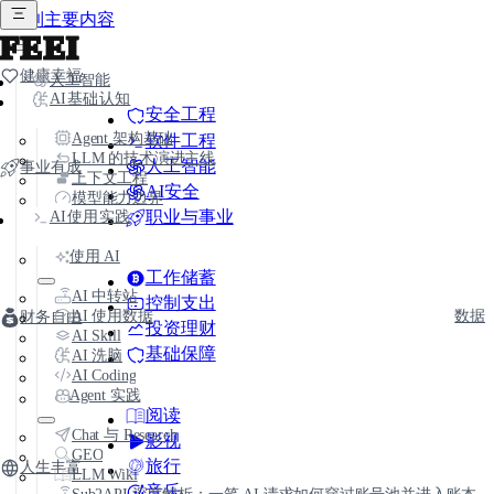
跳到主要内容
FEEI
健康幸福
人工智能
AI基础认知
安全工程
Agent 架构基础
软件工程
LLM 的技术演进主线
人工智能
事业有成
上下文工程
AI安全
模型能力边界
职业与事业
AI使用实践
使用 AI
工作储蓄
AI 中转站
控制支出
AI 使用数据
数据
财务自由
投资理财
AI Skill
基础保障
AI 洗脑
AI Coding
Agent 实践
阅读
Chat 与 Research
影视
GEO
旅行
人生丰富
LLM Wiki
音乐