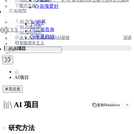
Sub2API 深度解析：一笔 AI 请求如何穿过账号池并进入账本
图片生成
杂项爱好
AI转型
AI 与个人发展
关于
AI 总体趋势
三省吾身
吴飞飞
AI 组织转型
年度总结
从个人AI提效到组织AI提效
演讲
智能资本主义
AI项目
AI项目
本页总览
AI 项目
复制Markdown
研究方法