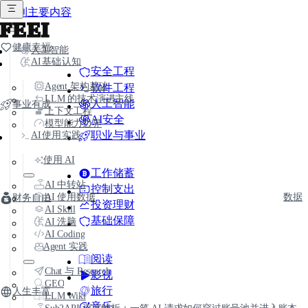
跳到主要内容
FEEI
健康幸福
人工智能
AI基础认知
安全工程
Agent 架构基础
软件工程
LLM 的技术演进主线
人工智能
事业有成
上下文工程
AI安全
模型能力边界
职业与事业
AI使用实践
使用 AI
工作储蓄
AI 中转站
控制支出
AI 使用数据
数据
财务自由
投资理财
AI Skill
基础保障
AI 洗脑
AI Coding
Agent 实践
阅读
Chat 与 Research
影视
GEO
旅行
人生丰富
LLM Wiki
音乐