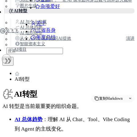
Sub2API 深度解析：一笔 AI 请求如何穿过账号池并进入账本
图片生成
杂项爱好
AI转型
AI 与个人发展
关于
AI 总体趋势
三省吾身
吴飞飞
AI 组织转型
年度总结
从个人AI提效到组织AI提效
演讲
智能资本主义
AI项目
AI转型
AI转型
复制Markdown
AI 转型是当前最重要的组织命题。
AI 总体趋势
：理解 AI 从 Chat、Tool、Vibe Coding
到 Agent 的主线变化。