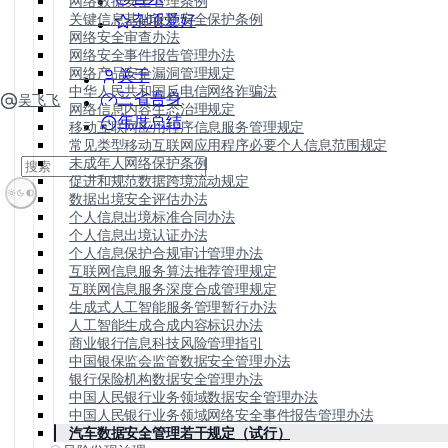
网络数据安全管理条例
关键信息基础设施安全保护条例
杂项爱好
网络安全审查办法
网络安全事件报告管理办法
网络产品安全漏洞管理规定
关于
中华人民共和国反电信网络诈骗法
三省吾身
吴飞飞
网络信息内容生态治理规定
年度总结
移动互联网应用程序信息服务管理规定
常见类型移动互联网应用程序必要个人信息范围规定
未成年人网络保护条例
促进和规范数据跨境流动规定
数据出境安全评估办法
个人信息出境标准合同办法
个人信息出境认证办法
个人信息保护合规审计管理办法
互联网信息服务算法推荐管理规定
互联网信息服务深度合成管理规定
生成式人工智能服务管理暂行办法
人工智能生成合成内容标识办法
商业银行信息科技风险管理指引
中国银保监会监管数据安全管理办法
银行保险机构数据安全管理办法
中国人民银行业务领域数据安全管理办法
中国人民银行业务领域网络安全事件报告管理办法
汽车数据安全管理若干规定（试行）