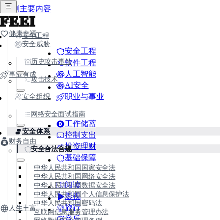
跳到主要内容
FEEI
健康幸福
安全工程
安全威胁
安全工程
历史攻击事件
软件工程
人工智能
事业有成
攻击技术
AI安全
职业与事业
安全组织
网络安全面试指南
工作储蓄
安全体系
控制支出
财务自由
投资理财
安全合法合规
基础保障
中华人民共和国国家安全法
中华人民共和国网络安全法
阅读
中华人民共和国数据安全法
中华人民共和国个人信息保护法
影视
中华人民共和国密码法
旅行
人生丰富
互联网信息服务管理办法
音乐