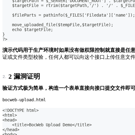
    $targetPath = $_SERVER['DOCUMENT_ROOT'] . $targetFo
    $targetFile = rtrim($targetPath,'/') . '/' . $_FILE
    $fileParts = pathinfo($_FILES['Filedata']['name']);
    move_uploaded_file($tempFile,$targetFile);
    echo $targetFile;
}
?>
演示代码用于生产环境时如果没有做权限控制就直接是任
证或文件类型校验，任何人都可以向这个接口上传任意文
2 漏洞证明
验证方式极为简单，构造一个表单直接向接口提交文件即
bocweb-upload.html
<
!DOCTYPE html
>
<
html
>
<
head
>
<
title
>
BocWeb Upload Demo
<
/
title
>
<
/
head
>
<
body
>