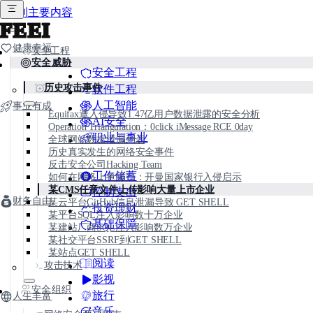
跳到主要内容
FEEI
健康幸福
安全工程
安全威胁
安全工程
历史攻击事件
软件工程
人工智能
事业有成
Equifax遭入侵导致1.47亿用户数据泄露的安全分析
AI安全
Operation Triangulation：0click iMessage RCE 0day
职业与事业
全球网站数据泄漏列表
历史真实发生的网络安全事件
反击安全公司Hacking Team
工作储蓄
如何在网络上抢银行：开曼国家银行入侵启示
某CMS任意文件上传影响大量上市企业
控制支出
财务自由
某云平台GitHub信息泄漏导致 GET SHELL
投资理财
某平台SQL注入影响数十万企业
基础保障
某建站厂商SQL注入影响数万企业
某社交平台SSRF到GET SHELL
某站点GET SHELL
阅读
攻击技术
影视
安全组织
旅行
人生丰富
音乐