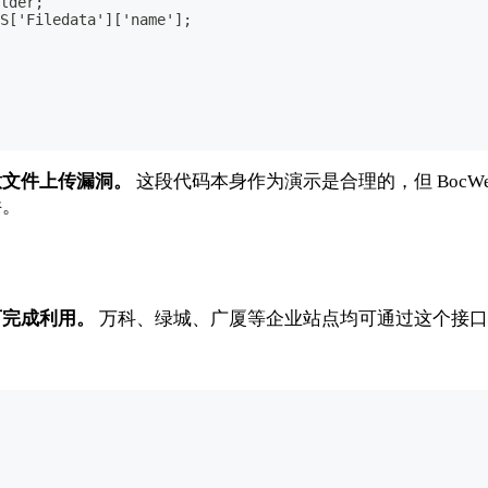
lder;
S['Filedata']['name'];
意文件上传漏洞。
这段代码本身作为演示是合理的，但 BocW
件。
可完成利用。
万科、绿城、广厦等企业站点均可通过这个接口直接