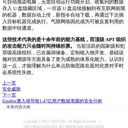
可自动感染电脑，无需自动运行功能开启。收集到的数据
存入 U 盘隐藏区域，一旦该 U 盘后续接触到有互联网权限
的机器，数据自动上传，新指令自动下载，再通过下次插
入目标机器完成执行。气隙网络因此成为可被反复利用的
数据中转通道。
这些技术代表的是十余年前的能力基线，而顶级 APT 组织
的攻击能力只会随时间持续积累。
当前活跃的国家级和犯
罪级高级组织，已在漏洞储备、定制植入物开发、基础设
施对抗溯源等方面具备了更为成熟的体系化能力。认识到
这一点，才能理解为什么单点防御思路在面对此类对手时
会系统性失效。
上一页
安全威胁
下一页
Equifax遭入侵导致1.47亿用户数据泄露的安全分析
本章内容大纲
Copyright © 2012–2026 FEEI All Rights Reserved
浙ICP备2021009229号
浙公网安备33011002015586号
·