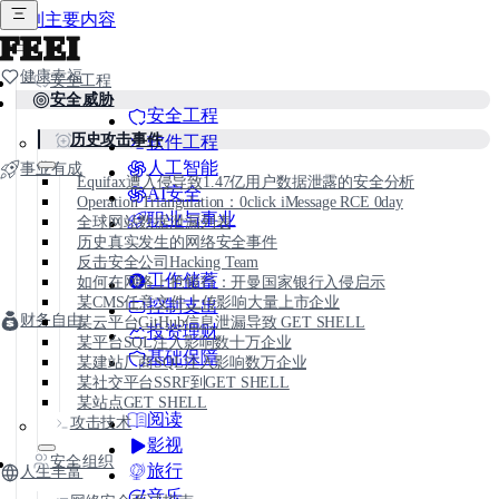
跳到主要内容
FEEI
健康幸福
安全工程
安全威胁
安全工程
历史攻击事件
软件工程
人工智能
事业有成
Equifax遭入侵导致1.47亿用户数据泄露的安全分析
AI安全
Operation Triangulation：0click iMessage RCE 0day
职业与事业
全球网站数据泄漏列表
历史真实发生的网络安全事件
反击安全公司Hacking Team
工作储蓄
如何在网络上抢银行：开曼国家银行入侵启示
某CMS任意文件上传影响大量上市企业
控制支出
财务自由
某云平台GitHub信息泄漏导致 GET SHELL
投资理财
某平台SQL注入影响数十万企业
基础保障
某建站厂商SQL注入影响数万企业
某社交平台SSRF到GET SHELL
某站点GET SHELL
阅读
攻击技术
影视
安全组织
旅行
人生丰富
音乐