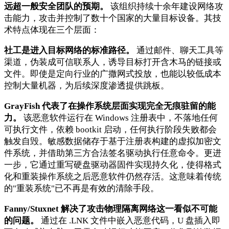
远超一般安全团队的预期。
该组织持续十余年建设网络攻
击能力，攻击并控制了数十个国家的大量目标设备。其技
术特点体现在三个层面：
社工是进入目标网络的标准路径。
通过邮件、聊天工具等
渠道，伪装成可信联系人，诱导目标打开含木马的链接或
文件。即使是定向行业的广撒网式投放，也能以较低成本
控制大量机器，为后续深度渗透提供跳板。
GrayFish 代表了在操作系统层面实现完全无痕驻留的能
力。
该恶意软件运行在 Windows 注册表中，不落地任何
可执行文件，依赖 bootkit 启动，任何执行阶段失败都会
触发自毁。敏感数据储存于基于注册表构建的虚拟加密文
件系统，并借助第三方合法签名驱动执行任意命令。更进
一步，它通过重写硬盘驱动器固件实现持久化，使得格式
化和重装操作系统之后恶意软件仍然存活。这意味着传统
的"重装系统"已不再是有效的清除手段。
Fanny/Stuxnet 解决了攻击物理隔离网络这一看似不可能
的问题。
通过在 .LNK 文件中嵌入恶意代码，U 盘插入即