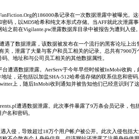
FanFiction.Org的186000条记录在一次数据泄露中被曝光。
密码，以MD5哈希和纯文本形式存储。当AFF就此次泄露
前在Vigilante.pw泄露数据库目录中被报告为遭到入侵
arts证实其遭遇了数据泄露，该数据被发布在一个流行的黑客论坛上
云服务有关，泄露了大量与客户和员工相关的记录。总共有7900
号码、地址和与公司员工相关的其他数据属性。
理平台遭遇数据泄露。AerServ于今年早些时候被InMobi收购
件地址，还包括以加盐SHA-512哈希值存储的联系信息和密码。
tter上，随后InMobi收到通知并被告知他们已经意识到了
Torrents.pl遭遇数据泄露。此次事件暴露了9万条会员记录，包
用户名和密码。
e.com遭遇入侵，导致超过18万个用户帐户被公开。此次入侵包括
声称不会散布个人身份信息，但该网站还泄露了注册身份使用