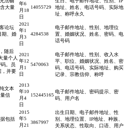
，无法确
生日、电子邮件地址、性别、IP
年6
14055729
包含大量
地址、姓名、电话号码、实际地
月18
址、称呼永久
日
2021
黑客论坛
电子邮件地址、性别、地理位
年1
4284538
日期、婚
置、婚姻状况、姓名、密码、电
月3
话号码
日
拒绝，随后
2021
电子邮件地址、性别、收入水
大量个人
年12
平、职位、婚姻状况、姓名、密
5470063
密码。员
月1
码、电话号码、实际地址、购买
据，并要
日
记录、宗教信仰、称呼
2013
和纯文本
年10
电子邮件地址、密码提示、密
152445165
大量信
月4
码、用户名
日
2015
出生日期、电子邮件地址、性
年5
数据包括
别、地理位置、IP地址、种族、
3867997
月21
关系状态、性取向、口语、用户