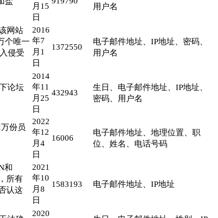
919790
加盐
月15
用户名
日
2016
称该网站
年7
多万个唯一
电子邮件地址、IP地址、密码、
1372550
月1
于入侵受
用户名
日
2014
年11
地下论坛
生日、电子邮件地址、IP地址、
432943
月25
密码、用户名
日
2022
2万份员
年12
电子邮件地址、地理位置、职
16006
。
月4
位、姓名、电话号码
日
2021
N和
年10
希，所有
1583193
电子邮件地址、IP地址
月8
e否认这
日
2020