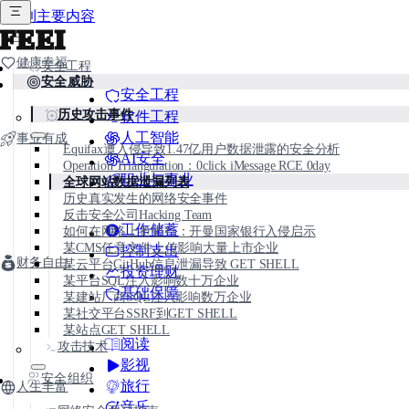
跳到主要内容
FEEI
健康幸福
安全工程
安全威胁
安全工程
历史攻击事件
软件工程
人工智能
事业有成
Equifax遭入侵导致1.47亿用户数据泄露的安全分析
AI安全
Operation Triangulation：0click iMessage RCE 0day
职业与事业
全球网站数据泄漏列表
历史真实发生的网络安全事件
反击安全公司Hacking Team
工作储蓄
如何在网络上抢银行：开曼国家银行入侵启示
某CMS任意文件上传影响大量上市企业
控制支出
财务自由
某云平台GitHub信息泄漏导致 GET SHELL
投资理财
某平台SQL注入影响数十万企业
基础保障
某建站厂商SQL注入影响数万企业
某社交平台SSRF到GET SHELL
某站点GET SHELL
阅读
攻击技术
影视
安全组织
旅行
人生丰富
音乐