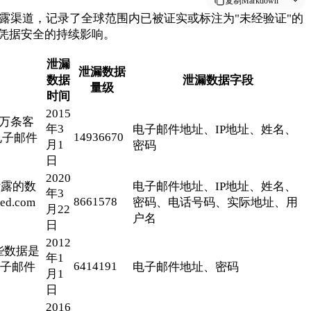
复制Markdown
露渠道，记录了全球范围内已被证实或标注为"未经验证"的
凭据安全的持续影响。
泄漏
泄漏数据
数据
泄漏数据字段
量级
时间
2015
0万条客
年3
电子邮件地址、IP地址、姓名、
14936670
电子邮件
月1
密码
日
2020
泄露的数
电子邮件地址、IP地址、姓名、
年3
8661578
.com
密码、电话号码、实际地址、用
月22
户名
日
2012
些数据是
年1
6414191
电子邮件
电子邮件地址、密码
月1
日
2016