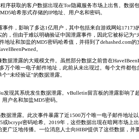
体应用程序获取的客户数据出现在Tor隐藏服务市场上出售。数据
MD5哈希形式存储的IP地址、用户名和密码。
露事件，影响了多达1亿用户，其中包括来自游戏网站17173的
实的，但由于难以明确验证中国泄露事件，因此它被标记为“
址和加盐的MD5密码哈希值，并得到了dehashed.com
BeenPwned。
涉嫌数据泄露的大规模文件。虽然部分数据之前曾在HaveIBeenP
000多万个唯一电子邮件地址，此前从未出现过。每个文件都包
个“未经验证”的数据泄露。
t4u发现其系统发生数据泄露。vBulletin留言板的泄露影响了超
用户名和加盐MD5密码。
x遭遇数据泄露。此次事件暴露了近1500万个唯一电子邮件地址
或bcrypt密码哈希。2019年，这些数据出现在暗网市场上
更广泛地传播。一位消息人士向HIBP提供了这些数据，并