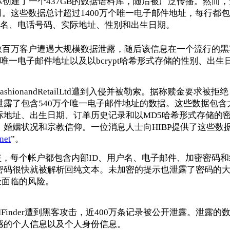
”的实体创建了一个437GB的数据语料库，随后被广泛传播。然而
公司。这些数据总计超过1400万个唯一电子邮件地址，每行都
姓名、电话号码、实际地址、性别和出生日期。
o南美数百万客户遭遇大规模数据泄露，随后该信息在一个流行的
唯一电子邮件地址以及以bcrypt哈希形式存储的性别、出生
laFashionandRetailLtd遭到入侵并被勒索。据称赎金要求被
露了包含540万个唯一电子邮件地址的数据。这些数据包含
际地址、出生日期、订单历史记录和以MD5哈希形式存储的
婚姻状况和宗教信仰。一位消息人士向HIBP提供了这些数
net
”。
​e帐户被盗，每个帐户都包含内部ID、用户名、电子邮件、加密密码
密码很快就被解析回纯文本。未加密的提示也泄露了密码的
已经面临的风险。
iendFinder遭到黑客攻击，近400万条记录被公开泄露。泄露的
感的个人信息以及个人身份信息。