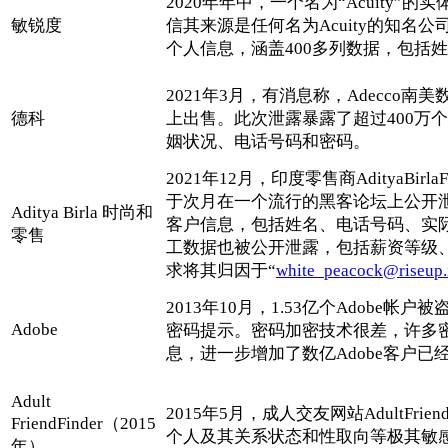
2020年年中，一个名为“Acuity
敏锐度
信其来源是任何名为Acuity的知名
个人信息，涵盖400多列数据，包括
2021年3月，有消息称，Adecc
德科
上出售。此次泄露暴露了超过400万个
姻状况、电话号码和密码。
2021年12月，印度零售商AdityaBir
于次月在一个流行的黑客论坛上公开泄
Aditya Birla 时尚和
客户信息，包括姓名、电话号码、实
零售
工数据也被公开泄露，包括薪资等级、
求将其归因于“
white_peacock@riseup.
2013年10月，1.53亿个Adob​
Adobe
密码提示。密码加密技术很差，许多
息，进一步增加了数亿Adob​​e客户
Adult
2015年5月，成人交友网站AdultFr
FriendFinder（2015
个人及其关系状态和性取向等极其敏
年）