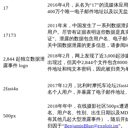
2016年4月，从名为“17”的流媒
17
400万个唯一电子邮件地址以及以无盐
2011年末，中国发生了一系列数据泄
用户。尽管有证据表明这些数据是真
17173
证”。泄露的数据包含用户名、电子邮件地
关中国数据泄露的更多信息，请参阅HaveI
2018年2月，网上发现了近3,000起
2,844 起独立数据泄
出现过，但其中2,844个文件包含8
露事件 logo
件地址和纯文本密码，因此被归类为单
2017年12月，比利时摩托车论坛2fas
2fast4u
名个人用户，并暴露了电子邮件地址、
2018年年中，在线摄影社区500p
名、用户名、性别、出生日期以及MD5
500px
有其他几起大型泄露事件），随后开始
归因于“
BenjaminBlue@exploit.im
”。