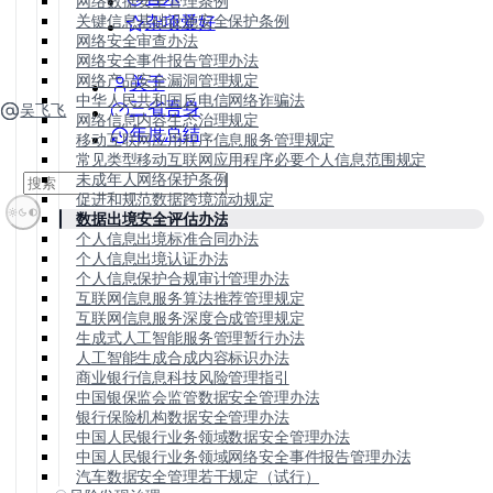
网络数据安全管理条例
关键信息基础设施安全保护条例
杂项爱好
网络安全审查办法
网络安全事件报告管理办法
网络产品安全漏洞管理规定
关于
中华人民共和国反电信网络诈骗法
三省吾身
吴飞飞
网络信息内容生态治理规定
年度总结
移动互联网应用程序信息服务管理规定
常见类型移动互联网应用程序必要个人信息范围规定
未成年人网络保护条例
促进和规范数据跨境流动规定
数据出境安全评估办法
个人信息出境标准合同办法
个人信息出境认证办法
个人信息保护合规审计管理办法
互联网信息服务算法推荐管理规定
互联网信息服务深度合成管理规定
生成式人工智能服务管理暂行办法
人工智能生成合成内容标识办法
商业银行信息科技风险管理指引
中国银保监会监管数据安全管理办法
银行保险机构数据安全管理办法
中国人民银行业务领域数据安全管理办法
中国人民银行业务领域网络安全事件报告管理办法
汽车数据安全管理若干规定（试行）