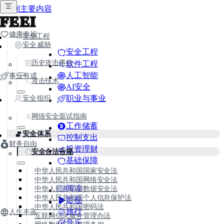
跳到主要内容
FEEI
健康幸福
安全工程
安全威胁
安全工程
历史攻击事件
软件工程
人工智能
事业有成
攻击技术
AI安全
职业与事业
安全组织
网络安全面试指南
工作储蓄
安全体系
控制支出
财务自由
投资理财
安全合法合规
基础保障
中华人民共和国国家安全法
中华人民共和国网络安全法
阅读
中华人民共和国数据安全法
中华人民共和国个人信息保护法
影视
中华人民共和国密码法
旅行
人生丰富
互联网信息服务管理办法
音乐