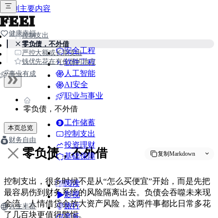
跳到主要内容
FEEI
健康幸福
控制支出
零负债，不外借
安全工程
严控大额或长期支出
钱优先花在有价值的地方
软件工程
人工智能
事业有成
AI安全
职业与事业
零负债，不外借
工作储蓄
本页总览
控制支出
财务自由
投资理财
零负债，不外借
复制Markdown
基础保障
控制支出，很多时候不是从“怎么买便宜”开始，而是先把
阅读
最容易伤到财务系统的风险隔离出去。负债会吞噬未来现
影视
金流，人情借贷会放大资产风险，这两件事都比日常多花
旅行
人生丰富
了几百块更值得警惕。
音乐