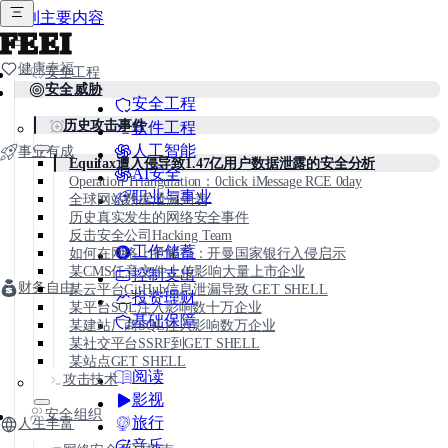
跳到主要内容
FEEI
健康幸福
安全工程
安全威胁
安全工程
历史攻击事件
软件工程
人工智能
事业有成
Equifax遭入侵导致1.47亿用户数据泄露的安全分析
AI安全
Operation Triangulation：0click iMessage RCE 0day
职业与事业
全球网站数据泄漏列表
历史真实发生的网络安全事件
反击安全公司Hacking Team
工作储蓄
如何在网络上抢银行：开曼国家银行入侵启示
某CMS任意文件上传影响大量上市企业
控制支出
财务自由
某云平台GitHub信息泄漏导致 GET SHELL
投资理财
某平台SQL注入影响数十万企业
基础保障
某建站厂商SQL注入影响数万企业
某社交平台SSRF到GET SHELL
某站点GET SHELL
阅读
攻击技术
影视
安全组织
旅行
人生丰富
音乐