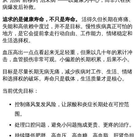
从"治病"前移到"治未病"——以健康为中心，而非只在疾
病爆发后补救。
追求的是健康寿命，不只是寿命。
活得久但长期在疼痛、
失能和高依赖中度过，并不是目标。慢性疾病真正可怕的
地方，是它会提前拿走行动自由、工作能力、情绪稳定和
生活选择权。
血压高出一点点看起来无足轻重，但乘以几十年的累计冲
击，血管损伤非常可观。小偏差的长期积累，后果不小。
目标是尽量长期无病无痛，减少疾病对工作、生活、情绪
和选择权的破坏。寿命只是载体，生活质量才是核心。
当前优先目标：
控制痛风复发风险，让尿酸和炎症长期处在可控范
围。
处理口腔问题，避免小问题拖成更贵、更疼的治疗。
持续降低肥胖、高血压、高血糖、高血脂、肝肾负担