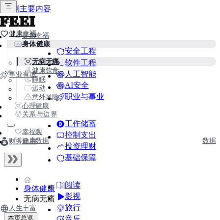
跳到主要内容
FEEI
健康幸福
健康幸福
身体健康
安全工程
无病无痛
软件工程
健康饮食
人工智能
事业有成
睡眠
AI安全
运动
职业与事业
意外风险
心理健康
关系与边界
工作储蓄
幸福观
控制支出
健康数据
数据
财务自由
投资理财
基础保障
阅读
身体健康
影视
无病无痛
旅行
人生丰富
本页总览
音乐