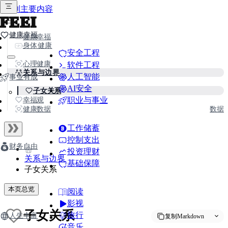
跳到主要内容
FEEI
健康幸福
健康幸福
身体健康
安全工程
心理健康
软件工程
关系与边界
人工智能
事业有成
AI安全
子女关系
职业与事业
幸福观
健康数据
数据
工作储蓄
控制支出
财务自由
投资理财
关系与边界
基础保障
子女关系
本页总览
阅读
影视
子女关系
旅行
人生丰富
复制Markdown
音乐