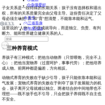
杂项爱好
子女关系是一段特殊的长期关系：孩子没有选择权和退出
权，所有的关系质量完全由父母主导。这份责任决定了父
关于
母必须主动把"养"和"育"想清楚，不能靠本能和运气。
三省吾身
吴飞飞
这里说的"人物"，不是成就导向，而是独立、负责、有判
年度总结
断力、能和世界建立健康关系的人。
三种养育模式
养孩子有三种模式：把他当动物养（只管喂饱，完全不上
心）；把他当宠物养（过度呵护，事事代劳）；把他培养
成人物。前两种都是偏差，方向相反。
动物式养育的失败在于缺少引导，孩子只能依靠本能和运
气发展；宠物式养育的失败在于剥夺了孩子发展能力的机
会，孩子离开父母就难以独立。两者结合的中间地带也不
理想——既不放手也不引导，只会把孩子养得既不自主也
不安全。