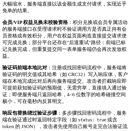
大幅缩水，服务端直接以该金额生成支付请求，实现近乎
免单的结果。
会员/VIP 权益兑换未校验资格
：积分兑换或会员专属活动
的服务端接口在受理请求时不验证调用方是否真正持有会
员资格或有效积分，用户在权益页面构造直接提交请求便
可完成兑换；部分平台还存在"后退重试"路径：前端已标
记兑换完成，但重复提交同一表单服务端仍会再次发放权
益。
验证码前端本地比对
：注册或找回密码流程中，服务端将
验证码的明文值或其哈希（如 CRC32）写入响应体，客户
端在本地完成比对后再向服务端提交。攻击者拦截响应即
可提前获知验证码的预期值，无需穷举，直接填入通过验
证；即便服务端只返回哈希，4–6 位数字的哈希碰撞空间
极小，可在毫秒内反算明文。
响应包替换绕过验证步骤
：多步骤找回密码流程中，服务
端在验证通过时返回特定字段（如
或含
status: true
token 的 JSON），攻击者先使用自己账号走完合法验证流