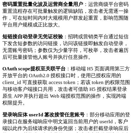
密码重置批量化波及运营商全量用户
：运营商级平台密码
重置流程存在可批量触发的逻辑缺陷，攻击者无需逐一操
作，可在短时间内对大规模用户群发起重置，影响范围随
平台用户规模成正比放大。
短链接自动登录无凭证校验
：招聘或营销类平台通过短信
下发含短参数的访问链接，访问该链接即触发自动登录，
无需账号密码；参数仅为少量字符，可枚举，攻击者遍历
后可批量接管他人账号并执行任意操作。
OAuth scope提权至关联平台
：移动端 H5 页面调用第三方
开放平台的 OAuth2.0 授权接口时，使用已授权应用的
client_id 可直接获取 access token；若该 token 的权限范围
与移动客户端接口共用，攻击者可借助 H5 授权结果登录
原生 APP 并执行超出 Web 端授权范围的操作，实现跨端
权限提升。
登录响应体 userId 篡改接管任意账号
：部分移动应用的登
录接口在服务端响应中明文返回当前用户的 userId，客户
端以此作为后续请求的身份凭据；攻击者拦截登录响应后