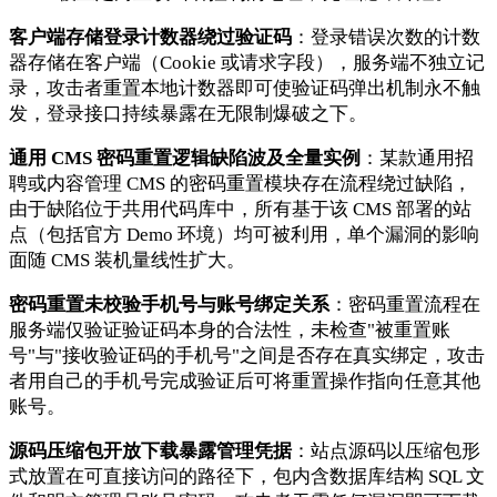
客户端存储登录计数器绕过验证码
：登录错误次数的计数
器存储在客户端（Cookie 或请求字段），服务端不独立记
录，攻击者重置本地计数器即可使验证码弹出机制永不触
发，登录接口持续暴露在无限制爆破之下。
通用 CMS 密码重置逻辑缺陷波及全量实例
：某款通用招
聘或内容管理 CMS 的密码重置模块存在流程绕过缺陷，
由于缺陷位于共用代码库中，所有基于该 CMS 部署的站
点（包括官方 Demo 环境）均可被利用，单个漏洞的影响
面随 CMS 装机量线性扩大。
密码重置未校验手机号与账号绑定关系
：密码重置流程在
服务端仅验证验证码本身的合法性，未检查"被重置账
号"与"接收验证码的手机号"之间是否存在真实绑定，攻击
者用自己的手机号完成验证后可将重置操作指向任意其他
账号。
源码压缩包开放下载暴露管理凭据
：站点源码以压缩包形
式放置在可直接访问的路径下，包内含数据库结构 SQL 文