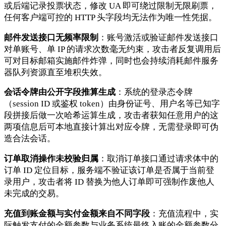
或后端记录投票状态，修改 UA 即可绕过限制无限刷票，
任何客户端可控的 HTTP 头字段均无法作为唯一性凭据。
邮件发送接口无频率限制
：账号激活或验证邮件发送接口
对单账号、单 IP 的请求次数毫无约束，攻击者反复调用后
可对目标邮箱实施邮件炸弹，同时也会持续消耗邮件服务
器队列资源直至堆积失效。
会话令牌由公开字段推算生成
：系统的登录态令牌
（session ID 或鉴权 token）由身份证号、用户名等已知字
段拼接后做一次哈希运算生成，攻击者获知任意用户的这
两项信息后可本地直接计算出对应令牌，无需登录即可伪
造合法会话。
订单取消操作未校验归属
：取消订单接口通过请求体中的
订单 ID 定位目标，服务端不验证该订单是否属于当前登
录用户，攻击者将 ID 替换为他人订单即可强制作废他人
未完成的交易。
充值到账金额与实付金额来自不同字段
：充值流程中，实
际触发支付的金额参数与业务系统最终入账的金额参数分