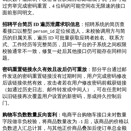
过穷举完成密码重置，4 位码的可能空间在无限速的接口
面前形同明文。
招聘平台简历 ID 遍历泄露求职信息
：招聘系统的简历查
看接口以整型
定位候选人，未校验调用方与简
person_id
历的归属关系，遍历 ID 可批量获取应聘者姓名、联系方
式、工作经历等完整简历，且同一平台的子系统之间权限
校验通常不一致，修复一处后其他接口仍可能存在同样问
题。
密码重置链接永久有效且改后仍可重放
：部分平台通过邮
件发送的密码重置链接没有过期时间，用户完成密码修改
后该链接依然有效，攻击者若在用户修改密码前截获链接
（如通过历史日志、邮件转发或中间人），可在任意时间
以旧链接再次覆盖用户设置的新密码，形成持久控制后
门。
购物车负数数量反向套利
：电商平台购物车接口未对数量
字段做非负校验，将商品数量改为
后，该商品的价格以
-1
负数进入汇总计算，与其他正价商品叠加后使订单总金额