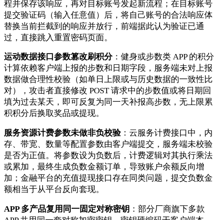
程并保存该响应，再对目标账号发起新流程；在目标账号
提交验证码（输入任意值）后，将自己账号的合法响应体
替换当前拦截到的响应并放行，前端据此认为验证已通
过，直接跳入重置密码页面。
运动数据接口参数篡改刷积分
：健身或步数类 APP 的积分
计算依赖客户端上报的步数和日期字段，服务端未对上报
数据做合理性校验（如单日上限或与历史数据的一致性比
对），攻击者直接修改 POST 请求中的步数值或将日期回
填为过去某天，即可反复为同一天补报高步数，无上限累
积积分后换取奖品或提现。
服务资源计费参数未做非负校验
：云服务计费接口中，内
存、带宽、数量等配置参数由客户端提交，服务端未校验
是否为正值。将参数设为负数后，计费逻辑对其执行乘法
或累加，最终生成负数金额订单，导致账户余额反向增
加；金融平台的充值提现接口存在同类问题，提交负数金
额相当于从平台反向套现。
APP 多产品复用同一固定对称密钥
：部分厂商旗下多款