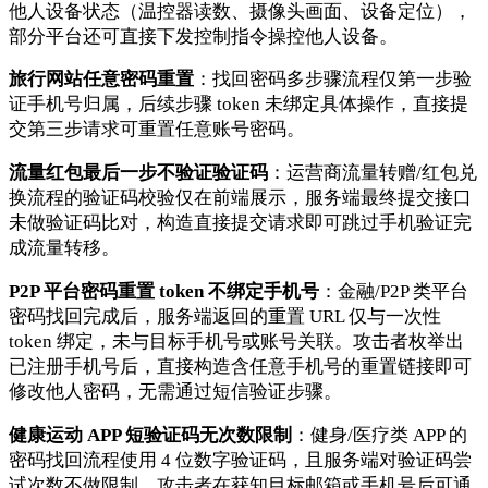
他人设备状态（温控器读数、摄像头画面、设备定位），
部分平台还可直接下发控制指令操控他人设备。
旅行网站任意密码重置
：找回密码多步骤流程仅第一步验
证手机号归属，后续步骤 token 未绑定具体操作，直接提
交第三步请求可重置任意账号密码。
流量红包最后一步不验证验证码
：运营商流量转赠/红包兑
换流程的验证码校验仅在前端展示，服务端最终提交接口
未做验证码比对，构造直接提交请求即可跳过手机验证完
成流量转移。
P2P 平台密码重置 token 不绑定手机号
：金融/P2P 类平台
密码找回完成后，服务端返回的重置 URL 仅与一次性
token 绑定，未与目标手机号或账号关联。攻击者枚举出
已注册手机号后，直接构造含任意手机号的重置链接即可
修改他人密码，无需通过短信验证步骤。
健康运动 APP 短验证码无次数限制
：健身/医疗类 APP 的
密码找回流程使用 4 位数字验证码，且服务端对验证码尝
试次数不做限制，攻击者在获知目标邮箱或手机号后可通