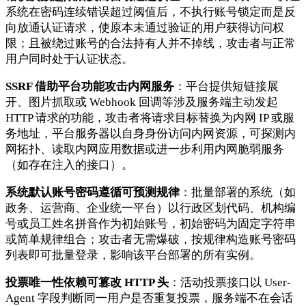
系统在密码连续错误超过阈值后，不执行账号锁定而是反
向放通认证请求，使原本未通过验证的用户获得访问权
限；且被绕过账号的合法持有人并不掉线，攻击者与正常
用户同时处于认证状态。
SSRF 借助平台功能攻击内网服务
：平台提供短链接展
开、图片抓取或 Webhook 回调等涉及服务端主动发起
HTTP 请求的功能，攻击者将请求目标替换为内网 IP 或服
务地址，平台服务器以自身身份访问内网资源，可探测内
网拓扑、读取内网应用数据或进一步利用内网脆弱服务
（如存在注入的接口）。
系统默认账号密码遵循可预测规律
：批量部署的系统（如
政务、运营商、企业统一平台）以行政区划代码、机构编
号或员工姓名拼音作为初始账号，初始密码为固定字符串
或简单规律组合；攻击者无需爆破，按规律构造账号密码
列表即可批量登录，影响该平台部署的所有实例。
投票唯一性依赖可篡改 HTTP 头
：活动投票接口以 User-
Agent 字段判断同一用户是否重复投票，服务端不在会话