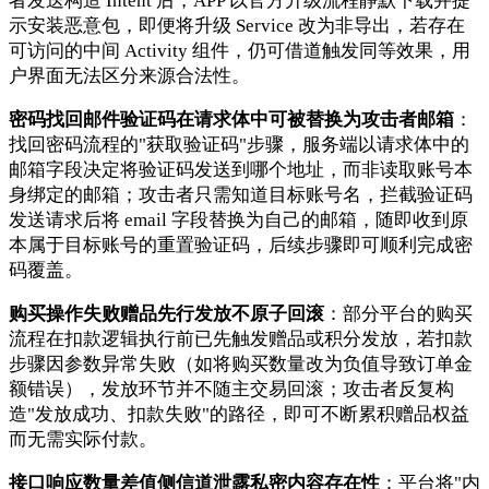
者发送构造 Intent 后，APP 以官方升级流程静默下载并提
示安装恶意包，即便将升级 Service 改为非导出，若存在
可访问的中间 Activity 组件，仍可借道触发同等效果，用
户界面无法区分来源合法性。
密码找回邮件验证码在请求体中可被替换为攻击者邮箱
：
找回密码流程的"获取验证码"步骤，服务端以请求体中的
邮箱字段决定将验证码发送到哪个地址，而非读取账号本
身绑定的邮箱；攻击者只需知道目标账号名，拦截验证码
发送请求后将 email 字段替换为自己的邮箱，随即收到原
本属于目标账号的重置验证码，后续步骤即可顺利完成密
码覆盖。
购买操作失败赠品先行发放不原子回滚
：部分平台的购买
流程在扣款逻辑执行前已先触发赠品或积分发放，若扣款
步骤因参数异常失败（如将购买数量改为负值导致订单金
额错误），发放环节并不随主交易回滚；攻击者反复构
造"发放成功、扣款失败"的路径，即可不断累积赠品权益
而无需实际付款。
接口响应数量差值侧信道泄露私密内容存在性
：平台将"内