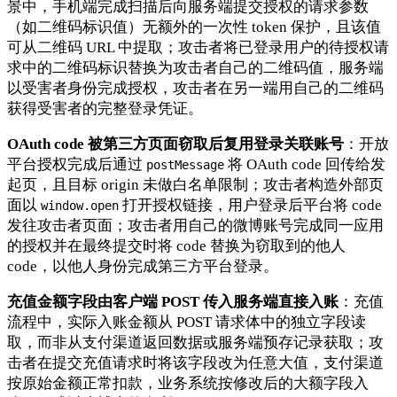
景中，手机端完成扫描后向服务端提交授权的请求参数
（如二维码标识值）无额外的一次性 token 保护，且该值
可从二维码 URL 中提取；攻击者将已登录用户的待授权请
求中的二维码标识替换为攻击者自己的二维码值，服务端
以受害者身份完成授权，攻击者在另一端用自己的二维码
获得受害者的完整登录凭证。
OAuth code 被第三方页面窃取后复用登录关联账号
：开放
平台授权完成后通过
将 OAuth code 回传给发
postMessage
起页，且目标 origin 未做白名单限制；攻击者构造外部页
面以
打开授权链接，用户登录后平台将 code
window.open
发往攻击者页面；攻击者用自己的微博账号完成同一应用
的授权并在最终提交时将 code 替换为窃取到的他人
code，以他人身份完成第三方平台登录。
充值金额字段由客户端 POST 传入服务端直接入账
：充值
流程中，实际入账金额从 POST 请求体中的独立字段读
取，而非从支付渠道返回数据或服务端预存记录获取；攻
击者在提交充值请求时将该字段改为任意大值，支付渠道
按原始金额正常扣款，业务系统按修改后的大额字段入