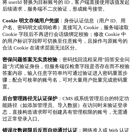
将 userId 替换为目标账号的 ID，客户端直接使用该值发起
后续请求，服务端不二次验证，形成账号接管。
Cookie 明文存储用户凭据
：身份认证信息（用户 ID、用
户名、密码明文或弱哈希）直接写入 Cookie，服务端读取
Cookie 字段后不再进行会话级绑定校验；修改 Cookie 中
的用户标识字段即可切换至任意账号，且操作与原账号的
合法 Cookie 在请求层面无法区分。
密保问题答案无实质校验
：密码找回流程采用"回答安全问
题"方式验证身份，但服务端仅检查字段是否存在而不校验
答案内容，输入任意字符串均可通过验证进入密码重置步
骤；配合可枚举的账号名，可对大量用户批量完成密码重
置。
后台管理路径无认证保护
：CMS 或系统管理后台的特定功
能路径（如添加管理员、导入数据）在访问时未验证登录
态，直接构造请求即可创建具有管理权限的账号，无需通
过正常登录入口。
错误次数超限后反而自动通过认证
：网络准入或 Web 认证