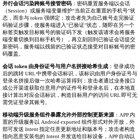
并行会话污染跨账号接管密码
：密码重置服务端以会话
（Session）或服务端变量维护"当前正在重置的手机号"状
态，而非与 token 强绑定；攻击者先为自己账号走完验证
码验证步骤，使服务端进入"已验证"状态，随即在另一个
标签页触发目标账号的验证码下发（触发该请求会将服务
端变量切换到目标手机号），再立刻回到已验证会话提交
新密码，服务端以残留的已验证状态接受对目标账号的密
码覆盖。
会话 token 由身份证号与用户名拼接哈希生成
：登录成功
后的跳转 URL 中携带会话标识，该标识由用户身份证号与
登录名拼接后做一次哈希运算得到；攻击者通过业务接口
或公开渠道获取任意用户的证件号和登录名后，在本地直
接计算出对应会话标识，构造目标用户的访问 URL 即可无
需凭证登录其账号。
移动端升级服务组件暴露允许外部控制更新来源
：APP 内
置的升级服务以 Android exported 组件形式对外开放，外
部可发送 Intent 指定任意更新地址和版本号；攻击者构造
指向恶意安装包的 Intent 并发送给目标设备，APP 自动以