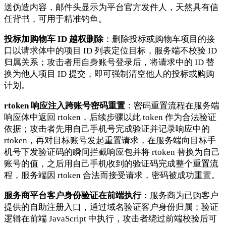
送伪造内容，邮件头显示为平台官方发件人，天然具有信
任背书，可用于精准钓鱼。
投标加购物车 ID 越权删除
：删除投标或购物车项目的接
口以请求体中的项目 ID 列表定位目标，服务端不校验 ID
归属关系；攻击者用自身账号登录后，将请求中的 ID 替
换为他人项目 ID 提交，即可强制清空他人的投标或购购
计划。
rtoken 响应注入跨账号密码重置
：密码重置流程在服务端
响应体中返回 rtoken，后续步骤以此 token 作为合法验证
依据；攻击者先用自己手机号完成验证并记录响应中的
rtoken，再对目标账号发起重置请求，在服务端向目标手
机号下发验证码的瞬间拦截响应包并将 rtoken 替换为自己
账号的值，之后用自己手机收到的验证码完成整个重置流
程，服务端因 rtoken 合法而接受请求，密码被成功重置。
服务商平台客户身份验证在前端执行
：服务商为已购客户
提供的自助注册入口，通过域名验证客户身份归属；验证
逻辑在前端 JavaScript 中执行，攻击者绕过前端校验后可