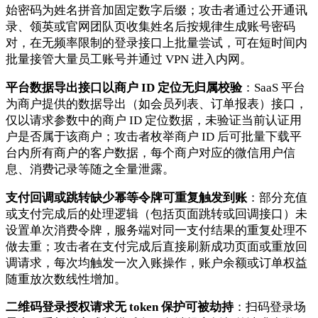
始密码为姓名拼音加固定数字后缀；攻击者通过公开通讯
录、领英或官网团队页收集姓名后按规律生成账号密码
对，在无频率限制的登录接口上批量尝试，可在短时间内
批量接管大量员工账号并通过 VPN 进入内网。
平台数据导出接口以商户 ID 定位无归属校验
：SaaS 平台
为商户提供的数据导出（如会员列表、订单报表）接口，
仅以请求参数中的商户 ID 定位数据，未验证当前认证用
户是否属于该商户；攻击者枚举商户 ID 后可批量下载平
台内所有商户的客户数据，每个商户对应的微信用户信
息、消费记录等随之全量泄露。
支付回调或跳转缺少幂等令牌可重复触发到账
：部分充值
或支付完成后的处理逻辑（包括页面跳转或回调接口）未
设置单次消费令牌，服务端对同一支付结果的重复处理不
做去重；攻击者在支付完成后直接刷新成功页面或重放回
调请求，每次均触发一次入账操作，账户余额或订单权益
随重放次数线性增加。
二维码登录授权请求无 token 保护可被劫持
：扫码登录场