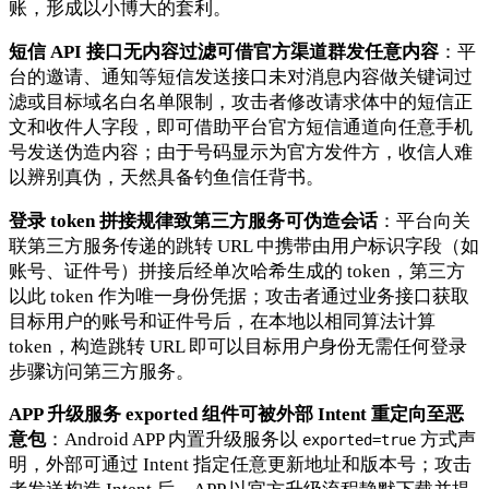
账，形成以小博大的套利。
短信 API 接口无内容过滤可借官方渠道群发任意内容
：平
台的邀请、通知等短信发送接口未对消息内容做关键词过
滤或目标域名白名单限制，攻击者修改请求体中的短信正
文和收件人字段，即可借助平台官方短信通道向任意手机
号发送伪造内容；由于号码显示为官方发件方，收信人难
以辨别真伪，天然具备钓鱼信任背书。
登录 token 拼接规律致第三方服务可伪造会话
：平台向关
联第三方服务传递的跳转 URL 中携带由用户标识字段（如
账号、证件号）拼接后经单次哈希生成的 token，第三方
以此 token 作为唯一身份凭据；攻击者通过业务接口获取
目标用户的账号和证件号后，在本地以相同算法计算
token，构造跳转 URL 即可以目标用户身份无需任何登录
步骤访问第三方服务。
APP 升级服务 exported 组件可被外部 Intent 重定向至恶
意包
：Android APP 内置升级服务以
方式声
exported=true
明，外部可通过 Intent 指定任意更新地址和版本号；攻击