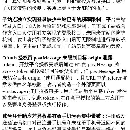
同一算法加密得到密文列表，再批量投入登录接口，绕过
了明文传输的检测，实质上等同于无加密的撞库。
子站点独立实现登录缺少主站已有的频率限制
：平台主站
登录入口已加入图片验证码和频率限制，但下属子站或合
作方入口页使用独立实现的登录接口，未同步主站的防护
机制；攻击者找到子站登录入口后可无限制地进行爆破或
撞库，即便主站已完成加固，子站仍是完整暴露的旁路。
OAuth 授权页 postMessage 未限制目标 origin 泄露
token
：开放平台授权完成后通过 H5 的
将
postMessage
access token 或授权码回传给父页面，但
调用
postMessage
未指定目标 origin（使用通配符），且 URL 中的 referer 参
数未做白名单校验；攻击者构造一个外部页面以
打开授权链接，用户登录后平台将 token 发往
window.open
攻击者页面，凭此 token 可在任意已授权的第三方应用中
以受害者身份登录或执行操作。
账号注册响应差异枚举有效手机号再集中爆破
：注册或发
送验证码接口对已注册手机号和未注册手机号返回不同的
错误提示，攻击者将外部泄露的手机号列表逐一提交，通