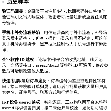
历史样本
验证码回显
：金融类平台注册/绑卡/找回密码接口将短信
验证码明文写入响应体，攻击者可批量注册或重置任意账
号密码。
手机卡补办流程缺陷
：电信运营商网厅补卡流程，A 号码
登录后申请换卡，但换卡操作与登录账号不绑定，可给任
意手机号办理换卡，黑产据此控制他人手机号进行下游欺
诈。
企业软件 ID 越权
：论坛/协作平台的收货地址、聊天记
录、文档等接口，
/
等整型 ID 可遍历，修改参
areaid
docid
数后可增删改查他人数据。
快递/机票/酒店订单遍历
：订单编号为整型或规律性字符
串，接口未校验订单归属，遍历后可批量获取大量用户真
实姓名、证件号码、联系方式和行程信息。
IoT 设备 userid 越权
：智能家居、工业物联网平台以整型
标识设备归属，接口未做归属校验，遍历后可读取
userid