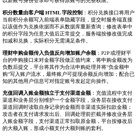
以新账号身份登录即可获得原账号的完整权限。
积分数量由客户端 HTML 字段控制
：积分兑换接口将用户
当前积分余额写入前端表单隐藏字段，提交时服务端直接
以该值作为兑换依据而不从数据库重新查询；修改表单中
的积分字段为任意大值后正常提交，服务端按修改值完成
扣减和兑换，实际积分无需满足条件。
理财申购金额传入负值反向增加账户余额
：P2P 或理财平
台的申购接口未对金额字段做正值约束，将申购金额改为
负数后提交，平台将其作为合法申购处理并将"负金额申
购"写入账户流水，最终账户可提现余额反向增加；配合已
知的其他用户信息可对指定账号发起定向操作。
充值回调入账金额独立于支付渠道金额
：充值流程中支付
渠道和业务层分别维护一个金额字段，业务层在接收支付
渠道回调时读取自身记录的金额而非渠道实际扣款金额；
攻击者在支付请求发出后、回调处理前拦截并修改业务层
入账金额字段，支付渠道正常扣取原金额，平台按修改后
的大额入账，形成小额支付大额到账的套利。