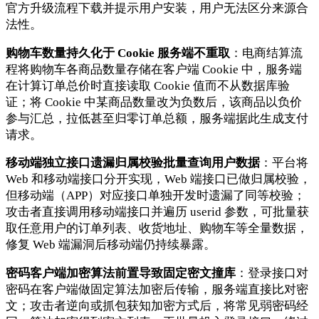
官方升级流程下载并提示用户安装，用户无法区分来源合
法性。
购物车数量持久化于 Cookie 服务端不重取
：电商结算流
程将购物车各商品数量存储在客户端 Cookie 中，服务端
在计算订单总价时直接读取 Cookie 值而不从数据库验
证；将 Cookie 中某商品数量改为负数后，该商品以负价
参与汇总，拉低甚至归零订单总额，服务端据此生成支付
请求。
移动端独立接口遗漏归属校验批量查询用户数据
：平台将
Web 和移动端接口分开实现，Web 端接口已做归属校验，
但移动端（APP）对应接口单独开发时遗漏了同等校验；
攻击者直接调用移动端接口并遍历 userid 参数，可批量获
取任意用户的订单列表、收货地址、购物车等全量数据，
修复 Web 端漏洞后移动端仍持续暴露。
密码客户端加密算法前置导致固定密文撞库
：登录接口对
密码在客户端做固定算法加密后传输，服务端直接比对密
文；攻击者逆向或抓包获知加密方式后，将常见弱密码经