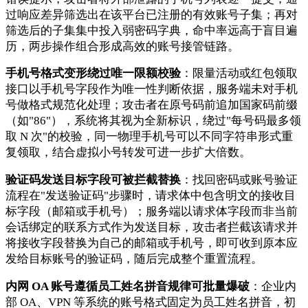
过响应差异筛选出在该平台已注册的有效账号子集；再对
筛选后的子集集中投入弱密码字典，命中率远高于盲目遍
历，两步操作组合形成高效的账号接管链路。
手机号格式变形绕过唯一限额校验
：限量活动或红包领取
接口以手机号字段作为唯一性判断依据，服务端未对手机
号做格式规范化处理；攻击者在原号码前追加国家码前缀
（如"86"），系统将其视为全新标识，绕过"每号码最多领
取 N 次"的校验，同一物理手机号可以不同字符串形式重
复领取，结合虚拟小号转发可进一步扩大倍数。
验证码发送目标字段可被拦截替换
：找回密码或账号验证
流程在"发送验证码"步骤时，请求体中包含明文的接收目
标字段（邮箱或手机号）；服务端以请求体字段而非当前
会话绑定的联系方式作为发送目标，攻击者拦截该请求并
将接收字段替换为自己的邮箱或手机号，即可收到原本应
发给目标账号的验证码，随后完成整个重置流程。
内网 OA 账号遵循员工姓名拼音规律可批量爆破
：企业内
部 OA、VPN 等系统的账号格式固定为员工姓名拼音，初