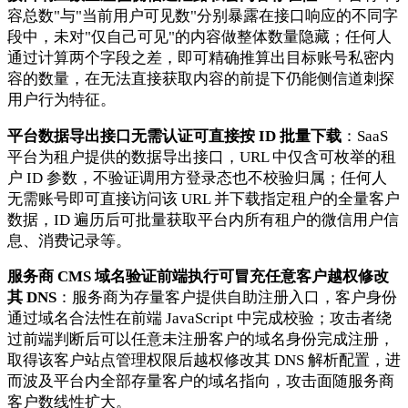
容总数"与"当前用户可见数"分别暴露在接口响应的不同字
段中，未对"仅自己可见"的内容做整体数量隐藏；任何人
通过计算两个字段之差，即可精确推算出目标账号私密内
容的数量，在无法直接获取内容的前提下仍能侧信道刺探
用户行为特征。
平台数据导出接口无需认证可直接按 ID 批量下载
：SaaS
平台为租户提供的数据导出接口，URL 中仅含可枚举的租
户 ID 参数，不验证调用方登录态也不校验归属；任何人
无需账号即可直接访问该 URL 并下载指定租户的全量客户
数据，ID 遍历后可批量获取平台内所有租户的微信用户信
息、消费记录等。
服务商 CMS 域名验证前端执行可冒充任意客户越权修改
其 DNS
：服务商为存量客户提供自助注册入口，客户身份
通过域名合法性在前端 JavaScript 中完成校验；攻击者绕
过前端判断后可以任意未注册客户的域名身份完成注册，
取得该客户站点管理权限后越权修改其 DNS 解析配置，进
而波及平台内全部存量客户的域名指向，攻击面随服务商
客户数线性扩大。