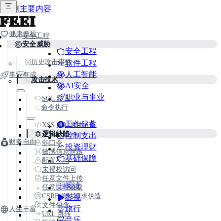
跳到主要内容
FEEI
健康幸福
安全工程
安全威胁
安全工程
历史攻击事件
软件工程
人工智能
事业有成
攻击技术
AI安全
职业与事业
SQL 注入
命令执行
工作储蓄
XSS 跨站脚本
逻辑缺陷
控制支出
财务自由
弱口令
投资理财
敏感信息泄露
基础保障
配置不当
未授权访问
任意文件上传
阅读
任意文件读取
CSRF 跨站请求伪造
影视
文件包含
旅行
人生丰富
URL 跳转
音乐