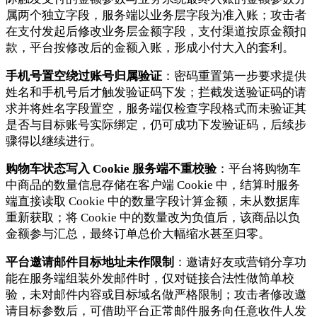
属两个独立字段，服务端以业务层字段为准入账；攻击者
在支付发起后修改业务层金额字段，支付渠道按原金额扣
款，平台按修改后的金额入账，形成小付大入的套利。
手机号置空绕过账号归属验证
：密码重置第一步要求提供
姓名和手机号后才触发验证码下发；拦截发送验证码的请
求并将姓名字段置空，服务端仅检查字段格式而未验证其
是否与目标账号实际绑定，仍可成功下发验证码，后续步
骤得以继续进行。
购物车状态写入 Cookie 服务端不重校验
：平台将购物车
中商品的数量信息存储在客户端 Cookie 中，结算时服务
端直接读取 Cookie 中的数量字段计算金额，未从数据库
重新获取；将 Cookie 中的数量改为负值后，该商品以负
金额参与汇总，最终订单总价大幅缩水甚至归零。
平台邀请邮件目标地址未作限制
：邀请好友或营销分享功
能在服务端组装外发邮件时，仅对链接合法性做简单校
验，未对邮件内容或目标域名做严格限制；攻击者修改邀
请目标参数后，可借助平台正常邮件服务向任意收件人发