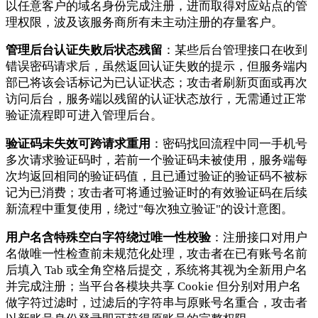
以任意客户的域名身份完成注册，进而取得对应站点的管
理权限，波及该服务商所有未主动注册的存量客户。
管理后台认证失败后状态残留
：某些后台管理接口在收到
错误密码请求后，虽然返回认证失败的提示，但服务端内
部已将该会话标记为已认证状态；攻击者刷新页面或再次
访问后台，服务端以残留的认证状态放行，无需通过正常
验证流程即可进入管理后台。
验证码未失效可跨请求重用
：密码找回流程中同一手机号
多次请求验证码时，若前一个验证码未被使用，服务端每
次均返回相同的验证码值，且已通过验证的验证码不被标
记为已消费；攻击者可将通过验证时的有效验证码在后续
新流程中重复使用，绕过"每次独立验证"的设计意图。
用户名含特殊空白字符绕过唯一性校验
：注册接口对用户
名做唯一性检查前未规范化处理，攻击者在已有账号名前
后填入 Tab 或全角空格后提交，系统将其视为全新用户名
并完成注册；当平台各模块共享 Cookie 但分别对用户名
做字符过滤时，过滤后的字符串与原账号名重合，攻击者