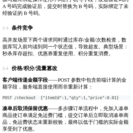
A 号码完成验证后，提交时替换为 B 号码，实际绑定了未
经验证的 B 号码。
条件竞争
高并发场景下两个请求同时通过库存/金额/次数检查，数
据库写入前均读到同一个状态值，导致超发。典型场景：
秒杀库存超扣、优惠券重复使用、积分重复消费。
价格/积分/流量篡改
客户端传递金额字段
——POST 参数中包含前端计算的金
额字段，服务端直接使用而非重新计算：
POST /checkout  {"itemId":1,"qty":1,"price":0.01}
凑单后取消保留优惠
——多步骤订单流程中，先加入凑单
商品使订单满足免运费门槛，提交订单后立即取消凑单商
品，免运费状态未重新校验，最终以低于门槛的实际金额
享受到了优惠。