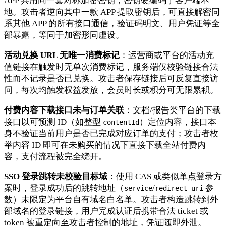
APP 共用同一套对称加密密钥，密钥硬编码于客户端本
地。攻击者逆向其中一款 APP 提取密钥后，可直接解密同
系其他 APP 的所有接口通信，验证码明文、用户凭证等全
部暴露，等同于加密形同虚设。
活动兑换 URL 无唯一消费标记
：运营商或平台的活动充
值链接在触发时无单次消费标记，服务端仅校验链接合法
性而不记录是否已兑换。攻击者保存链接后可反复直接访
问，每次均触发权益发放，会员时长或积分可无限累积。
付费内容下载接口未与订单关联
：文档/报告类平台的下载
接口以可预测 ID（如整型
）定位内容，接口本
contentId
身不验证当前用户是否已完成对应订单的支付；攻击者枚
举内容 ID 即可在未购买的情况下直接下载全站付费内
容，支付流程被完全绕开。
SSO 登录跳转未校验目标域
：使用 CAS 或类似单点登录方
案时，登录成功后的跳转地址（
/
参
service
redirect_uri
数）未限定为平台自有域名白名单。攻击者构造跳转到外
部域名的登录链接，用户完成认证后携带合法 ticket 或
token 被重定向至攻击者控制的地址，凭证随即外泄。