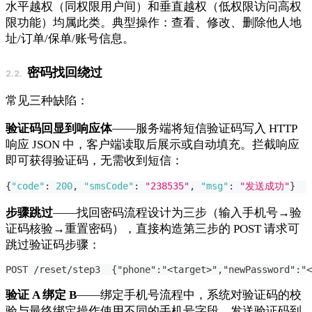
水平越权（同权限用户间）和垂直越权（低权限访问高权
限功能）均属此类。典型操作：查看、修改、删除他人地
址/订单/保单/账号信息。
密码找回绕过
常见三种缺陷：
验证码回显到响应体
——服务端将短信验证码写入 HTTP
响应 JSON 中，客户端读取后展示或自动填充。拦截响应
即可获得验证码，无需收到短信：
{
"code"
:
200
,
"smsCode"
:
"238535"
,
"msg"
:
"发送成功"
}
步骤跳过
——找回密码流程设计为三步（输入手机号→验
证码核验→重置密码），直接构造第三步的 POST 请求可
跳过验证码步骤：
POST /reset/step3  {"phone":"<target>","newPassword":"<
验证 A 绑定 B
——绑定手机号流程中，系统对验证码的校
验与最终绑定操作使用不同的手机号字段，发送验证码到