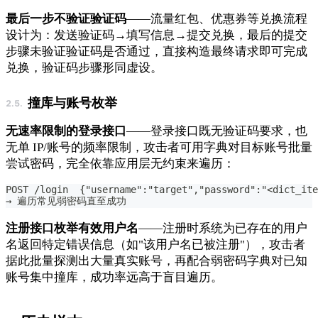
最后一步不验证验证码
——流量红包、优惠券等兑换流程
设计为：发送验证码→填写信息→提交兑换，最后的提交
步骤未验证验证码是否通过，直接构造最终请求即可完成
兑换，验证码步骤形同虚设。
撞库与账号枚举
无速率限制的登录接口
——登录接口既无验证码要求，也
无单 IP/账号的频率限制，攻击者可用字典对目标账号批量
尝试密码，完全依靠应用层无约束来遍历：
POST /login  {"username":"target","password":"<dict_ite
→ 遍历常见弱密码直至成功
注册接口枚举有效用户名
——注册时系统为已存在的用户
名返回特定错误信息（如"该用户名已被注册"），攻击者
据此批量探测出大量真实账号，再配合弱密码字典对已知
账号集中撞库，成功率远高于盲目遍历。