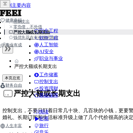
跳到主要内容
FEEI
健康幸福
控制支出
零负债，不外借
安全工程
严控大额或长期支出
钱优先花在有价值的地方
软件工程
人工智能
事业有成
AI安全
职业与事业
严控大额或长期支出
工作储蓄
本页总览
控制支出
财务自由
投资理财
严控大额或长期支出
基础保障
控制支出，不要只盯着日常几十块、几百块的小钱，更要
阅读
婚礼、长期订阅和生活标准升级上做了几个代价很高的决
影视
旅行
人生丰富
音乐