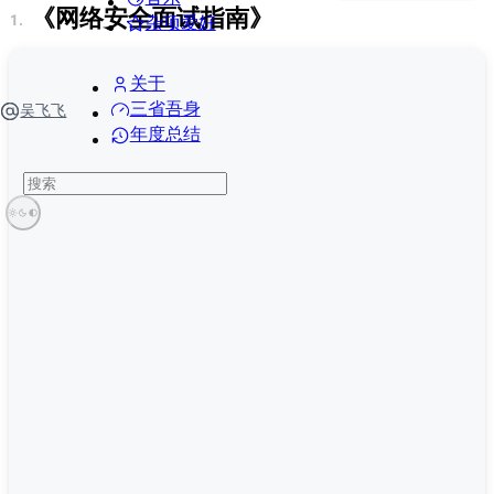
《网络安全面试指南》
杂项爱好
关于
三省吾身
吴飞飞
年度总结