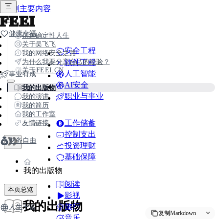
跳到主要内容
FEEI
健康幸福
创造确定性人生
关于吴飞飞
安全工程
我的网络安全之路
为什么我要分享自己的经验？
软件工程
关于FEEI.CN
人工智能
事业有成
AI安全
我的出版物
职业与事业
我的演讲
我的简历
我的工作室
友情链接
工作储蓄
控制支出
财务自由
投资理财
基础保障
我的出版物
阅读
本页总览
影视
我的出版物
旅行
人生丰富
复制Markdown
音乐