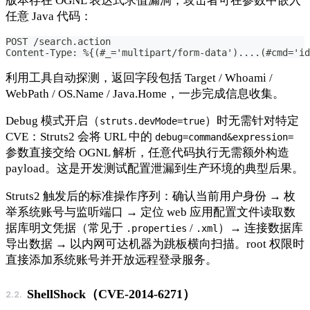
版本存在 OGNL 表达式求值漏洞，攻击者可在参数中嵌入
任意 Java 代码：
POST /search.action
Content-Type: %{(#_='multipart/form-data')....(#cmd='id
利用工具自动探测，返回字段包括 Target / Whoami /
WebPath / OS.Name / Java.Home，一步完成信息收集。
Debug 模式开启（
）时无需针对特定
struts.devMode=true
CVE：Struts2 会将 URL 中的
debug=command&expression=
参数直接交给 OGNL 解析，任意代码执行无需额外构造
payload。这是开发测试配置泄漏到生产环境的典型后果。
Struts2 触发后的标准操作序列：确认当前用户身份 → 枚
举系统账号与监听端口 → 定位 web 应用配置文件读取数
据库明文凭据（常见于
/
）→ 连接数据库
.properties
.xml
导出数据 → 以内网可达机器为跳板横向扫描。root 权限时
直接添加系统账号并开放远程登录服务。
ShellShock（CVE-2014-6271）