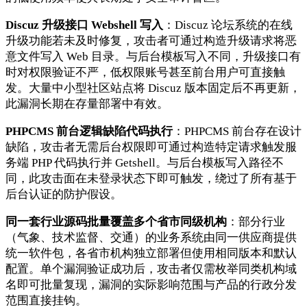
Discuz 升级接口 Webshell 写入
：Discuz 论坛系统的在线
升级功能若未及时修复，攻击者可通过构造升级请求将恶
意文件写入 Web 目录。与后台模板写入不同，升级接口有
时对权限验证不严，低权限账号甚至前台用户可直接触
发。大量中小型社区站点将 Discuz 版本固定后不再更新，
此漏洞长期在存量部署中有效。
PHPCMS 前台逻辑缺陷代码执行
：PHPCMS 前台存在设计
缺陷，攻击者无需后台权限即可通过构造特定请求触发服
务端 PHP 代码执行并 Getshell。与后台模板写入路径不
同，此攻击面在未登录状态下即可触发，绕过了所有基于
后台认证的防护假设。
同一套行业源码批量覆盖多个省市同级机构
：部分行业
（气象、技术监督、交通）的业务系统由同一供应商提供
统一软件包，各省市机构独立部署但使用相同版本和默认
配置。单个漏洞验证成功后，攻击者仅需枚举同类机构域
名即可批量复现，漏洞的实际影响范围与产品的行政分发
范围直接挂钩。