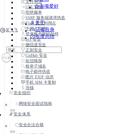
文件包含
杂项爱好
URL 跳转
拒绝服务
SSRF 服务端请求伪造
关于
Flask 常见利用点
中间人劫持
三省吾身
吴飞飞
登录账号密码劫持
年度总结
IoT 安全
侧信道安全
正则安全
GitHub 安全
短信嗅探
枚举子域名
电子邮件伪造
图片 EXIF 信息
手机 SIM 卡复制
洗钱
安全组织
网络安全面试指南
安全体系
安全合法合规