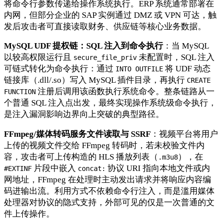
将命令行参数传递给操作系统执行。ERP 系统通常部署在
内网，但部分企业的 SAP 实例通过 DMZ 或 VPN 可达，触
发后攻击者可直接读取财务、供应链等核心业务数据。
MySQL UDF 提权链：SQL 注入到命令执行
：当 MySQL
以较高权限运行且
未配置时，SQL 注入
secure_file_priv
可链式转化为命令执行：通过
将 UDF 动态
INTO OUTFILE
链接库（.dll/.so）写入 MySQL 插件目录，再执行
CREATE
注册后调用该函数执行系统命令。整条链路从一
FUNCTION
个普通 SQL 注入点出发，最终实现操作系统级命令执行，
是注入漏洞影响边界向上突破的典型路径。
FFmpeg/媒体转码服务文件读取与 SSRF
：视频平台将用户
上传的视频文件交给 FFmpeg 转码时，若未校验文件内
容，攻击者可上传构造的 HLS 播放列表（
），在
.m3u8
片段中嵌入
协议 URI 指向本地文件或内
#EXTINF
concat:
网地址，FFmpeg 在处理时主动发出请求并将响应内容编
码进输出流。利用方式不依赖命令行注入，而是滥用媒体
处理器对协议的隐式支持，外部可见的仅是一次普通的文
件上传操作。