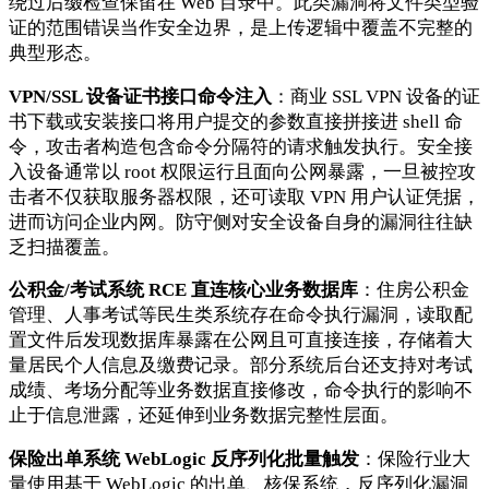
绕过后缀检查保留在 Web 目录中。此类漏洞将文件类型验
证的范围错误当作安全边界，是上传逻辑中覆盖不完整的
典型形态。
VPN/SSL 设备证书接口命令注入
：商业 SSL VPN 设备的证
书下载或安装接口将用户提交的参数直接拼接进 shell 命
令，攻击者构造包含命令分隔符的请求触发执行。安全接
入设备通常以 root 权限运行且面向公网暴露，一旦被控攻
击者不仅获取服务器权限，还可读取 VPN 用户认证凭据，
进而访问企业内网。防守侧对安全设备自身的漏洞往往缺
乏扫描覆盖。
公积金/考试系统 RCE 直连核心业务数据库
：住房公积金
管理、人事考试等民生类系统存在命令执行漏洞，读取配
置文件后发现数据库暴露在公网且可直接连接，存储着大
量居民个人信息及缴费记录。部分系统后台还支持对考试
成绩、考场分配等业务数据直接修改，命令执行的影响不
止于信息泄露，还延伸到业务数据完整性层面。
保险出单系统 WebLogic 反序列化批量触发
：保险行业大
量使用基于 WebLogic 的出单、核保系统，反序列化漏洞