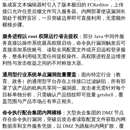
集成富文本编辑器时引入了版本极旧的 FCKeditor，上传
接口允许任意后缀文件写入服务器。内网部署使该漏洞长
期处于视野盲区，一旦突破边界即可直接利用，无需额外
横移步骤。
服务进程以 root 权限运行省去提权
：部分 Java 中间件服
务直接以操作系统最高权限启动，命令执行漏洞触发后可
直接添加系统账号、读取全局配置文件或开启远程登录服
务，整条利用链无需任何提权操作。高权限进程是运维便
利性与攻击收益之间的不对称放大器。
通用型行业系统单点漏洞批量覆盖
：面向特定行业（教
育、政务）的通用型平台存在上传接口过滤缺陷，所有部
署了该产品的机构共享同一漏洞面。攻击者无需针对每个
目标单独分析，只需确认产品指纹即可批量 getshell，覆
盖范围与产品市场占有率正相关。
命令执行配合集团内网横移
：大型央企集团的 DMZ 节点
存在命令执行漏洞，突破后攻击者读取配置文件获取内网
数据库和文件服务凭据，以 DMZ 为跳板向内网扩散，覆