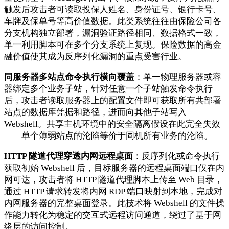
触发后攻击者可读取投保人姓名、身份证号、银行卡号、
车牌及保单号等高价值数据。此类系统往往由保险公司各
分支机构独立部署，漏洞验证路径相同、数据格式一致，
单一利用脚本可在多个分支系统上复现。保险数据的高金
融价值使其成为反序列化漏洞的重点受害行业。
同服务器多站点命令执行横向覆盖
：单一物理服务器或容
器绑定多个业务子站，针对任意一个子站触发命令执行
后，攻击者读取服务器上的配置文件即可获取所有共部署
站点的数据库凭据和路径，进而向其他子站写入
Webshell。共享主机环境中的安全隔离假设在此完全失效
——单个薄弱站点的沦陷等价于同机所有业务的沦陷。
HTTP 隧道代理穿透内网远程桌面
：反序列化或命令执行
获取初始 Webshell 后，目标服务器的远程桌面端口仅在内
网可达，攻击者将 HTTP 隧道代理脚本上传至 Web 目录，
通过 HTTP 请求转发将内网 RDP 端口映射到本地，完成对
内网服务器的完整桌面登录。此技术将 Webshell 的文件操
作能力转化为稳定的交互式远程访问通道，绕过了基于网
络层的访问控制。