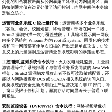
列化的组合将攻击面从公网暴露面延伸到内网隔离区，而
防御侧通常仅在边界处做了访问控制，内网中间件本身缺
乏独立防护。
运营商业务系统 C 段批量打包
：运营商将多个业务系统
（客服、会议、校园短信、终端管理）部署在同一 C 段，
Struts2 漏洞扫描一次可覆盖整段，工具输出显示同一网段
内多个系统的 Whoami 均为 root 或 system。同质化的技术
栈和同一网段部署使单次扫描的产出远超单点攻击，C 段
意义上的批量漏洞是运营商业务系统独特的暴露面形态。
工控/能耗监测系统命令执行
：火力发电能耗监测、工业能
源管理等生产系统部署了与普通业务系统同款的 Java Web
框架，Struts2 漏洞触发后攻击者不仅可读取敏感配置，还
能以内网跳板查看 DCS 或 SCADA 相关系统的访问入口。
此类系统的安全更新周期由生产运营决定而非 IT 部门，补
丁窗口受限于停机计划，漏洞存活时间显著长于普通互联
网系统。
安防监控设备（DVR/NVR）命令执行
：网络视频录像机
和硬盘录像机内置 Web 管理界面，部分设备固件对 CGI