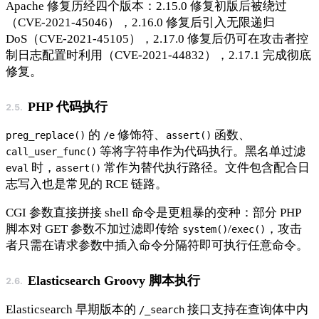
Apache 修复历经四个版本：2.15.0 修复初版后被绕过
（CVE-2021-45046），2.16.0 修复后引入无限递归
DoS（CVE-2021-45105），2.17.0 修复后仍可在攻击者控
制日志配置时利用（CVE-2021-44832），2.17.1 完成彻底
修复。
PHP 代码执行
的
修饰符、
函数、
preg_replace()
/e
assert()
等将字符串作为代码执行。黑名单过滤
call_user_func()
时，
常作为替代执行路径。文件包含配合日
eval
assert()
志写入也是常见的 RCE 链路。
CGI 参数直接拼接 shell 命令是更粗暴的变种：部分 PHP
脚本对 GET 参数不加过滤即传给
/
，攻击
system()
exec()
者只需在请求参数中插入命令分隔符即可执行任意命令。
Elasticsearch Groovy 脚本执行
Elasticsearch 早期版本的
接口支持在查询体中内
/_search