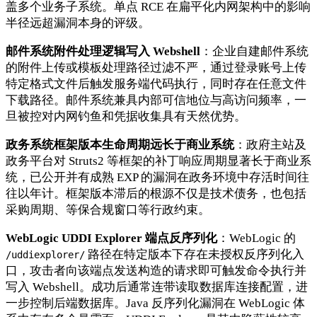
盖多个业务子系统。单点 RCE 在扁平化内网架构中的影响
半径远超漏洞本身的评级。
邮件系统附件处理逻辑写入 Webshell
：企业自建邮件系统
的附件上传或模板处理路径过滤不严，通过登录账号上传
特定格式文件后触发服务端代码执行，同时存在任意文件
下载路径。邮件系统兼具内部可信地位与高访问频率，一
旦被控对内网钓鱼和凭据收集具有天然优势。
政务系统框架版本生命周期远长于商业系统
：政府主站及
政务平台对 Struts2 等框架的补丁响应周期显著长于商业系
统，已公开并有成熟 EXP 的漏洞在政务环境中存活时间往
往以年计。框架版本滞后的根源不仅是技术债务，也包括
采购周期、等保合规窗口等行政约束。
WebLogic UDDI Explorer 端点反序列化
：WebLogic 的
路径在特定版本下存在未授权反序列化入
/uddiexplorer/
口，攻击者向该端点发送构造的请求即可触发命令执行并
写入 Webshell。成功后通常连带读取数据库连接配置，进
一步控制后端数据库。Java 反序列化漏洞在 WebLogic 体