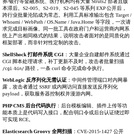
券/银行等金融系统、医疗机构均有大量 Struts2 部署且版
本滞后。S2-005、S2-019、S2-045 等系列 EXP 公开后，
跨行业批量沦陷成为常态。利用工具标准输出包含 Target /
Whoami / WebPath / OS.Name / Java.Home 等字段，一次请
求完成目标画像。同一批工具在政府门户和运营商内网系
统上产出相同格式的结果，说明攻击者面对的是同质化的
框架部署，而非针对性定制的攻击。
ShellShock 打邮件系统 CGI
：大量企业自建邮件系统通过
CGI 脚本处理请求，补丁更新不及时，攻击者批量扫描
路径，一条 curl 命令完成命令执行。
/cgi-bin/
WebLogic 反序列化无需认证
：中间件管理端口对内网暴
露，攻击者通过 SSRF 或内网访问直接发送反序列化
payload，获取服务器控制权并漫游内网。
PHP CMS 后台代码执行
：后台模板编辑、插件上传等功
能本质上是代码写入接口，配合弱口令或后台认证绕过即
可实现 RCE。
Elasticsearch Groovy 全网扫描
：CVE-2015-1427 公开