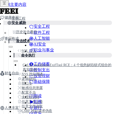
跳到主要内容
FEEI
健康幸福
安全工程
安全威胁
安全工程
历史攻击事件
软件工程
人工智能
事业有成
攻击技术
AI安全
职业与事业
SQL 注入
命令执行
工作储蓄
GitLab Workhorse ExifTool RCE：4 个低危缺陷链式组合的
真实案例
控制支出
财务自由
XSS 跨站脚本
投资理财
逻辑缺陷
基础保障
弱口令
敏感信息泄露
配置不当
阅读
未授权访问
影视
任意文件上传
任意文件读取
旅行
人生丰富
CSRF 跨站请求伪造
音乐