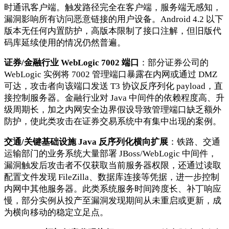
时通讯客户端。触发路径完全在客户端，服务端无感知，
漏洞影响所有访问恶意链接的用户设备。Android 4.2 以下
版本无任何内置防护，高版本限制了接口注解，但旧版代
码库延续使用的情况仍然普遍。
证券/金融行业 WebLogic 7002 端口
：部分证券公司的
WebLogic 实例将 7002 管理端口暴露在内网或通过 DMZ
可达，攻击者向该端口发送 T3 协议反序列化 payload，直
接控制服务器。金融行业对 Java 中间件的依赖程度高、升
级周期长，加之内网安全边界假设导致管理端口缺乏额外
防护，使此类攻击在证券交易系统中有集中出现的案例。
交通/关键基础设施 Java 反序列化横向扩展
：铁路、交通
运输部门的业务系统大量部署 JBoss/WebLogic 中间件，
漏洞触发后攻击者不仅获取当前服务器权限，还通过读取
配置文件发现 FileZilla、数据库连接等凭据，进一步控制
内网中其他服务器。此类系统服务时间跨度长、补丁响应
慢，部分实例从投产至漏洞发现期间从未重启或更新，成
为横向移动的稳定立足点。