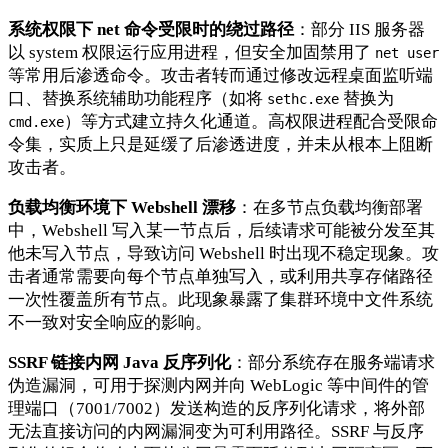
系统权限下 net 命令受限时的绕过路径
：部分 IIS 服务器
以 system 权限运行应用进程，但安全加固禁用了
net user
等常用后渗透命令。攻击者转而通过修改远程桌面监听端
口、替换系统辅助功能程序（如将
替换为
sethc.exe
）等方式建立持久化通道。高权限进程配合受限命
cmd.exe
令集，实质上只是延缓了后渗透进度，并未从根本上阻断
攻击者。
负载均衡环境下 Webshell 漂移
：在多节点负载均衡部署
中，Webshell 写入某一节点后，后续请求可能被分发至其
他未写入节点，导致访问 Webshell 时出现不稳定现象。攻
击者通常需要向每个节点单独写入，或利用共享存储路径
一次性覆盖所有节点。此现象暴露了集群环境中文件系统
不一致对安全响应的影响。
SSRF 链接内网 Java 反序列化
：部分系统存在服务端请求
伪造漏洞，可用于探测内网并向 WebLogic 等中间件的管
理端口（7001/7002）发送构造的反序列化请求，将外部
无法直接访问的内网漏洞变为可利用路径。SSRF 与反序