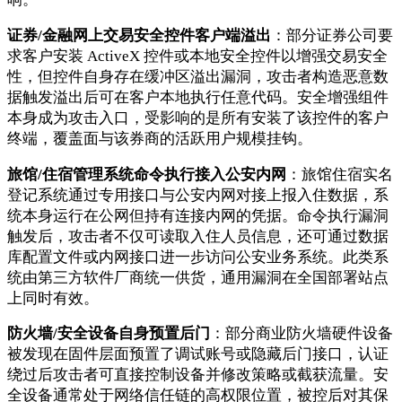
证券/金融网上交易安全控件客户端溢出
：部分证券公司要
求客户安装 ActiveX 控件或本地安全控件以增强交易安全
性，但控件自身存在缓冲区溢出漏洞，攻击者构造恶意数
据触发溢出后可在客户本地执行任意代码。安全增强组件
本身成为攻击入口，受影响的是所有安装了该控件的客户
终端，覆盖面与该券商的活跃用户规模挂钩。
旅馆/住宿管理系统命令执行接入公安内网
：旅馆住宿实名
登记系统通过专用接口与公安内网对接上报入住数据，系
统本身运行在公网但持有连接内网的凭据。命令执行漏洞
触发后，攻击者不仅可读取入住人员信息，还可通过数据
库配置文件或内网接口进一步访问公安业务系统。此类系
统由第三方软件厂商统一供货，通用漏洞在全国部署站点
上同时有效。
防火墙/安全设备自身预置后门
：部分商业防火墙硬件设备
被发现在固件层面预置了调试账号或隐藏后门接口，认证
绕过后攻击者可直接控制设备并修改策略或截获流量。安
全设备通常处于网络信任链的高权限位置，被控后对其保