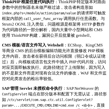
ThinkPHP 框架任意代码执行
：ThinkPHP 特定版本对路由
参数中的控制器名未做严格过滤，攻击者构造形如
的请求即可触发
index.php?s=/module/action/param/value
框架内部的
调用执行任意函数。与
call_user_func_array
Struts2 OGNL 注入类似，问题根源是框架将 HTTP 参数作
为代码路径的一部分解析，国内大量中小型网站和 CMS
使用 ThinkPHP 构建，漏洞公开后批量被 getshell。
CMS 模板/语言文件写入 Webshell
：ECShop、KingCMS
等商业 CMS 的后台模板编辑功能允许直接修改 PHP 模板
文件内容。攻击者在获得后台访问权限（弱口令或认证绕
过）后，向模板或语言包文件中插入 PHP 代码片段，访问
对应页面即触发执行。此路径绕过了上传限制，因为写入
的不是新文件而是对现有合法文件的修改，WAF 和文件监
控对此类攻击的检出率较低。
SAP 管理 Servlet 未授权命令执行
：SAP NetWeaver 的
端点在部分版本和配置下无需认证，路径形
ConfigServlet
如
/ctc/servlet/com.sap.ctc.util.ConfigServlet?
，直接
param=...;EXECUTE_CMD;CMDLINE=cmd.exe /c <命令>