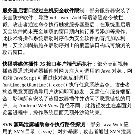
服务重启窗口绕过主机安全软件限制
：部分服务器安装了
安全防护软件，导致
等后渗透命令被拦
net user /add
截。攻击者通过命令执行触发服务器重启，在系统重启后
安全软件尚未完全加载的窗口期内执行账号添加等操作。
此技术将操作系统启动时序作为安全软件的盲点加以利
用，安全加固措施在启动序列上的覆盖缺口构成可预测的
攻击窗口。
快播类媒体插件 JS 接口客户端代码执行
：部分桌面视频
播放器通过浏览器插件对网页注入可调用的 Java 对象，网
页端 JavaScript 可通过该对象反射调用
执行任意系统命令。攻击者
Runtime.getRuntime().exec()
构造恶意页面诱导用户访问即可触发，无需任何服务端配
合，影响所有安装了该播放器插件并访问了恶意链接的用
户。与 Android WebView 路径不同，此路径发生在桌面浏
览器进程中，操作系统层面无额外沙箱约束。
SVN 源码泄露辅助命令执行路径探测
：部分 Java Web 应
用的 SVN 目录（
）对外暴露，攻击者通过 SVN 泄露
.svn/