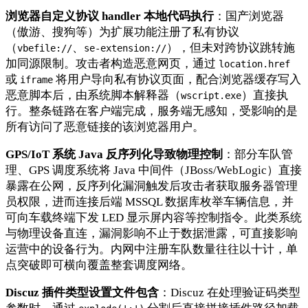
浏览器自定义协议 handler 本地代码执行
：国产浏览器
（傲游、搜狗等）为扩展功能注册了私有协议
（
、
），但未对跨协议跳转施
vbefile://
se-extension://
加同源限制。攻击者构造恶意网页，通过
location.href
或
将用户导向私有协议页面，配合浏览器缓存写入
iframe
恶意脚本后，由系统脚本解释器（
）直接执
wscript.exe
行。整条链路在客户端完成，服务端无感知，受影响的是
所有访问了恶意链接的该浏览器用户。
GPS/IoT 系统 Java 反序列化导致物理控制
：部分车队管
理、GPS 调度系统将 Java 中间件（JBoss/WebLogic）直接
暴露在公网，反序列化漏洞触发后攻击者获取服务器管理
员权限，进而连接后端 MSSQL 数据库枚举车辆信息，并
可向车载终端下发 LED 显示屏内容等控制指令。此类系统
与物理设备直连，漏洞影响不止于数据泄露，可直接影响
运营中的设备行为。内网中注册车队数量往往以十计，单
点突破即可横向覆盖整套调度网络。
Discuz 插件类型设置文件包含
：Discuz 在处理验证码类型