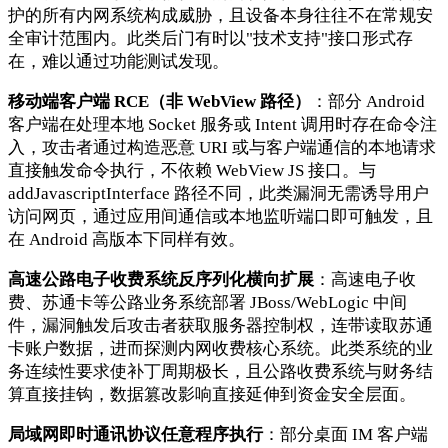
护的所有内网系统构成威胁，且设备本身往往不在常规安
全审计范围内。此类后门有时以"技术支持"接口形式存
在，难以通过功能测试发现。
移动端客户端 RCE（非 WebView 路径）
：部分 Android
客户端在处理本地 Socket 服务或 Intent 调用时存在命令注
入，攻击者通过构造恶意 URI 或与客户端通信的本地请求
直接触发命令执行，不依赖 WebView JS 接口。与
addJavascriptInterface 路径不同，此类漏洞无需诱导用户
访问网页，通过应用间通信或本地监听端口即可触发，且
在 Android 高版本下同样有效。
高速公路电子收费系统反序列化横向扩展
：高速电子收
费、苏通卡等公路业务系统部署 JBoss/WebLogic 中间
件，漏洞触发后攻击者获取服务器控制权，连带读取苏通
卡账户数据，进而探测内网收费核心系统。此类系统的业
务连续性要求使补丁周期极长，且公路收费系统与财务结
算直接挂钩，数据篡改影响直接延伸到资金安全层面。
局域网即时通讯协议任意程序执行
：部分桌面 IM 客户端