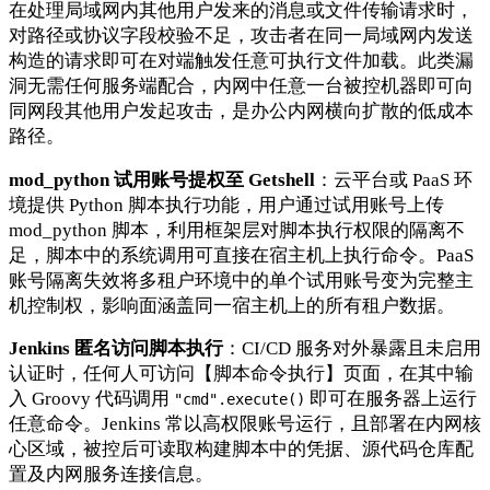
在处理局域网内其他用户发来的消息或文件传输请求时，
对路径或协议字段校验不足，攻击者在同一局域网内发送
构造的请求即可在对端触发任意可执行文件加载。此类漏
洞无需任何服务端配合，内网中任意一台被控机器即可向
同网段其他用户发起攻击，是办公内网横向扩散的低成本
路径。
mod_python 试用账号提权至 Getshell
：云平台或 PaaS 环
境提供 Python 脚本执行功能，用户通过试用账号上传
mod_python 脚本，利用框架层对脚本执行权限的隔离不
足，脚本中的系统调用可直接在宿主机上执行命令。PaaS
账号隔离失效将多租户环境中的单个试用账号变为完整主
机控制权，影响面涵盖同一宿主机上的所有租户数据。
Jenkins 匿名访问脚本执行
：CI/CD 服务对外暴露且未启用
认证时，任何人可访问【脚本命令执行】页面，在其中输
入 Groovy 代码调用
即可在服务器上运行
"cmd".execute()
任意命令。Jenkins 常以高权限账号运行，且部署在内网核
心区域，被控后可读取构建脚本中的凭据、源代码仓库配
置及内网服务连接信息。