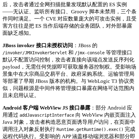
后，攻击者通过全网扫描批量发现默认配置的 ES 实例
——无认证、监听所有接口、Groovy 脚本未禁用，三个条
件同时满足。一个 CVE 对应数量庞大的可攻击实例，且受
害方往往是把 ES 当作后端存储的业务团队，对外部暴露
面缺乏感知。
JBoss invoker 接口未授权访问
：JBoss 的
和
等管理接口
/invoker/JMXInvokerServlet
/jmx-console
默认不配置访问控制，攻击者直接向该端点发送反序列化
payload，无需任何凭据即可获取服务器控制权。受影响场
景集中在大宗商品交易平台、政府采购系统、运输管理局
等部署了早期 JBoss 版本的机构。与 WebLogic T3 协议类
似，问题根源是中间件将管理接口暴露在网络可达范围内
且未启用认证。
Android 客户端 WebView JS 接口暴露
：部分 Android 应
用通过
向 WebView 内嵌页面注入
addJavascriptInterface
Java 对象，攻击者构造恶意页面诱导用户访问，在页面中
调用注入对象反射执行
完成
Runtime.getRuntime().exec()
远程代码执行。受影响的 APP 涵盖移动端浏览器和部分即