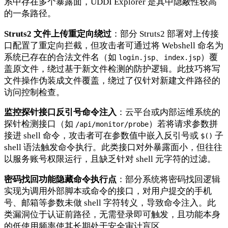
系中存在多个暴露面，UDDI Explorer 是其中隐蔽性较高
的一条路径。
Struts2 文件上传重定向绕过
：部分 Struts2 部署对上传接
口配置了重定向拦截，但攻击者可通过将 Webshell 命名为
系统已存在的合法文件名（如
、
）覆
login.jsp
index.jsp
盖原文件，绕过基于新文件检测的防护逻辑。此技巧将写
文件操作伪装成文件覆盖，绕过了仅针对新建文件路径的
访问控制检查。
监控探针接口反引号命令注入
：云平台或内部运维系统的
探针检测接口（如
）若将请求参数拼
/api/monitor/probe
接进 shell 命令，攻击者可在参数值中嵌入反引号或
子
$()
shell 语法触发命令执行。此类接口对外暴露面小，但往往
以服务账号权限运行，且缺乏针对 shell 元字符的过滤。
密码找回功能隐藏命令执行点
：部分系统将密码找回逻辑
实现为调用外部脚本或命令的接口，对用户提交的手机
号、邮箱等参数未做 shell 字符转义，导致命令注入。此
类漏洞位于认证前路径，无需登录即可触发，且功能本身
的低使用频率使其长期处于安全审计盲区。