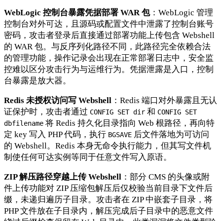
WebLogic 控制台暴露凭据部署 WAR 包
：WebLogic 管理
控制台对外可达，且源码或配置文件中泄露了控制台账号
密码，攻击者登录后直接通过部署功能上传包含 Webshell
的 WAR 包。与反序列化路径不同，此路径完全依赖合法
的管理功能，操作记录会出现在正常部署日志中，安全监
控难以区分攻击行为与运维行为。凭据泄露是入口，控制
台暴露是放大器。
Redis 未授权访问写 Webshell
：Redis 端口对外暴露且无认
证保护时，攻击者通过
和
CONFIG SET dir
CONFIG SET
将 Redis 持久化目录指向 Web 根路径，再向特
dbfilename
定 key 写入 PHP 代码，执行
后文件落地为可访问
BGSAVE
的 Webshell。Redis 本身无命令执行能力，但其写文件机
制使任何可达实例等同于任意文件写入原语。
ZIP 解压路径穿越上传 Webshell
：部分 CMS 的头像或附
件上传功能对 ZIP 压缩包解压后仅校验当前目录下文件后
缀，未递归遍历子目录。攻击者在 ZIP 中嵌套子目录，将
PHP 文件放在子目录内，解压完成后子目录中的恶意文件