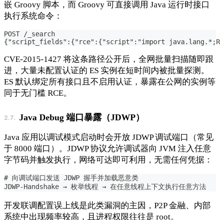
嵌 Groovy 脚本，而 Groovy 可直接调用 Java 运行时接口
执行系统命令：
POST /_search
{"script_fields":{"rce":{"script":"import java.lang.*;R
CVE-2015-1427 将这条路径公开后，全网批量扫描随即跟
进，大量未配置认证的 ES 实例在短时间内被批量探测。
ES 默认绑定所有接口且不启用认证，暴露在公网的实例等
同于无门槛 RCE。
Java Debug 端口暴露（JDWP）
Java 应用以调试模式启动时会开放 JDWP 调试端口（常见
于 8000 端口）。JDWP 协议允许调试器向 JVM 注入任意
字节码并触发执行，网络可达即可利用，无需任何凭据：
# 向调试端口发送 JDWP 握手并加载恶意类
JDWP-Handshake → 枚举线程 → 在任意线程上下文执行任意方法
开发联调配置误上线是此类漏洞的主因，P2P 金融、内部
系统中出现频率较高，且进程权限往往是 root。