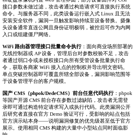
接口参数未做过滤，攻击者通过构造请求可直接执行系统
命令。与服务器不同，此类设备运行嵌入式 Linux 且无法
安装安全软件，漏洞一旦触发影响持续至设备替换。摄像
头设备通常直连公网且身份证明极弱，被控后可作为内网
入口或组建僵尸网络。
WiFi 路由器管理接口批量命令执行
：面向商业场所部署的
无线控制器或 AP 设备，管理后台对参数校验不足，攻击
者通过弱口令或未授权接口向所有受管设备批量执行命
令，获取各商家 WiFi 接入点的控制权并导出明文密码。
单点突破控制器即可覆盖所辖全部设备，漏洞影响范围等
于设备管理平台的客户规模。
国产 CMS（phpok/DedeCMS）前台任意代码执行
：phpok
等国产开源 CMS 前台存在参数过滤缺陷，攻击者无需登
录即可通过构造特定请求写入或执行代码。此类漏洞公开
后研究者直接在官方 Demo 验证可行，受影响的站点包括
官方演示站本身——说明漏洞修复的优先级甚至低于官方
展示。使用相同 CMS 构建的大量中小型站点同时面临影
响。