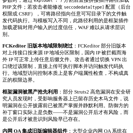
参数时，通过
分割后直接拼接插件路径加载
explode(':')
PHP 文件；若攻击者能修改
配置（后台
seccodedata[type]
权限或 CSRF），可将路径指向任意可写目录下的文件触
发代码执行。与模板写入不同，此路径利用的是框架插件
加载逻辑对用户输入的过度信任，WAF 难以从请求层识
别。
FCKeditor 旧版本地域限制绕过
：FCKeditor 部分旧版本
对上传接口按来源 IP 地域分区限制，国内 IP 被拦截而海
外 IP 可正常上传任意后缀文件。攻击者通过切换 VPN 出
口绕过该限制，直接上传可执行脚本并访问触发代码执
行。地域型访问控制本质上是客户端属性检查，不构成真
正的权限边界。
框架漏洞被黑产抢先利用
：部分 Struts2 高危漏洞在安全研
究人员发现时，受影响服务器上已留存历史木马文件，说
明漏洞在公开披露前已被黑产掌握并静默利用。防御方的
补丁窗口实际上是负数——不是漏洞公开后才有风险，而
是公开后才被意识到风险早已存在。
内网 OA 集成旧版编辑器组件
：大型企业内网 OA 系统在