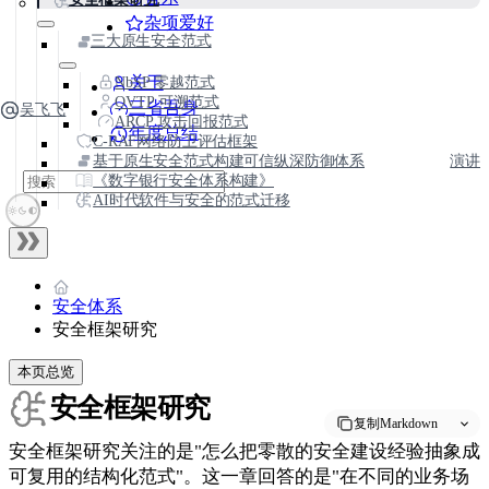
杂项爱好
三大原生安全范式
NbSP 零越范式
关于
OVTP 可溯范式
三省吾身
吴飞飞
ARCP 攻击回报范式
年度总结
C-RAF网络防卫评估框架
基于原生安全范式构建可信纵深防御体系
演讲
《数字银行安全体系构建》
AI时代软件与安全的范式迁移
安全体系
安全框架研究
本页总览
安全框架研究
复制Markdown
安全框架研究关注的是"怎么把零散的安全建设经验抽象成
可复用的结构化范式"。这一章回答的是"在不同的业务场