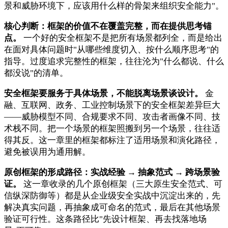
景和威胁环境下，应该用什么样的骨架来组织安全能力"。
核心判断：框架的价值不在覆盖完整，而在提供思考锚
点。
一个好的安全框架不是把所有场景都列全，而是给出
在面对具体问题时"从哪些维度切入、按什么顺序思考"的
指导。过度追求完整性的框架，往往沦为"什么都说、什么
都没说"的清单。
安全框架要服务于具体场景，不能脱离场景谈设计。
金
融、互联网、政务、工业控制场景下的安全框架差异巨大
——威胁模型不同、合规要求不同、攻击者画像不同、技
术栈不同。把一个场景的框架照搬到另一个场景，往往适
得其反。这一章里的框架都标注了适用场景和演化路径，
避免被误用为通用解。
原创框架的形成路径：实战经验 → 抽象范式 → 跨场景验
证。
这一章收录的几个原创框架（三大原生安全范式、可
信纵深防御等）都是从企业级安全实战中沉淀出来的，先
解决真实问题，再抽象成可命名的范式，最后在其他场景
验证可行性。这条路径比"先设计框架、再去找落地场