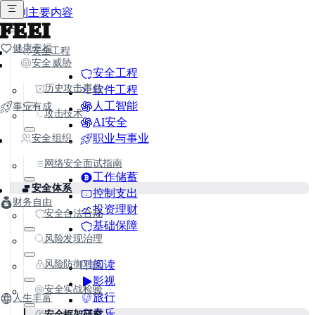
跳到主要内容
FEEI
健康幸福
安全工程
安全威胁
安全工程
历史攻击事件
软件工程
人工智能
事业有成
攻击技术
AI安全
职业与事业
安全组织
网络安全面试指南
工作储蓄
安全体系
控制支出
财务自由
投资理财
安全合法合规
基础保障
风险发现治理
风险防御对抗
阅读
影视
安全实战检验
旅行
人生丰富
音乐
安全框架研究