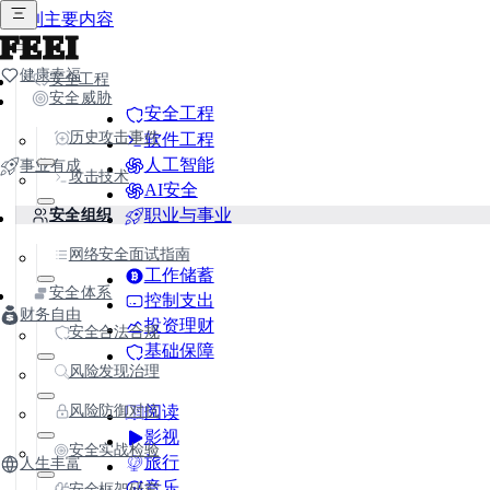
跳到主要内容
FEEI
健康幸福
安全工程
安全威胁
安全工程
历史攻击事件
软件工程
人工智能
事业有成
攻击技术
AI安全
职业与事业
安全组织
网络安全面试指南
工作储蓄
安全体系
控制支出
财务自由
投资理财
安全合法合规
基础保障
风险发现治理
风险防御对抗
阅读
影视
安全实战检验
旅行
人生丰富
音乐
安全框架研究