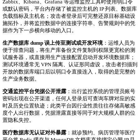
Zabbix、Kibana、Grafana 等运维监控工具时使用弱口令
或默认密码，平台内存储了被监控主机的 IP 列表、数据库
负载指标及主机名；攻击者登录后可完整还原目标基础设
施拓扑，并将监控数据中的连接字符串、告警规则中的凭
据作为下一步横向移动的入口。
生产数据库 dump 误上传至测试或开发环境
：运维人员为
便于排查问题，将生产库备份文件复制到权限更宽松的测
试服务器，或直接用生产连接配置启动开发环境数据库；
测试环境通常无 VPN 隔离、认证形同虚设，攻击者扫描到
开放的数据库端口后以弱口令直接连入，取得的是完整的
生产业务数据。
交通监控平台凭据公开泄露
：出行监控系统的管理员账号
密码出现在公开渠道，任何人登录后可查询车牌对应的实
时及历史位置轨迹；此类平台因行业性质往往存储高敏感
度个人出行数据，凭据泄露直接等同于对大规模人群的位
置隐私失控。
医疗数据库无认证对外暴露
：就诊预约、病历管理等医疗
平台将 Redis 缓存与 MongoDB 文档库直接绑定公网 IP 且