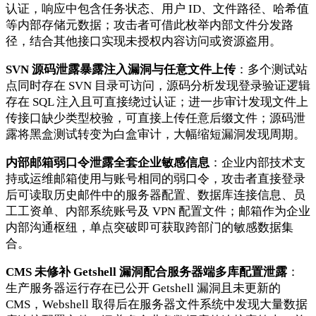
认证，响应中包含任务状态、用户 ID、文件路径、哈希值
等内部存储元数据；攻击者可借此枚举内部文件分发路
径，结合其他接口实现未授权内容访问或资源盗用。
SVN 源码泄露暴露注入漏洞与任意文件上传
：多个测试站
点同时存在 SVN 目录可访问，源码分析发现登录验证逻辑
存在 SQL 注入且可直接绕过认证；进一步审计发现文件上
传接口缺少类型校验，可直接上传任意后缀文件；源码泄
露将黑盒测试转变为白盒审计，大幅缩短漏洞发现周期。
内部邮箱弱口令泄露全套企业敏感信息
：企业内部技术支
持或运维邮箱使用与账号相同的弱口令，攻击者直接登录
后可读取历史邮件中的服务器配置、数据库连接信息、员
工工资单、内部系统账号及 VPN 配置文件；邮箱作为企业
内部沟通枢纽，单点突破即可获取跨部门的敏感数据集
合。
CMS 未修补 Getshell 漏洞配合服务器端多库配置泄露
：
生产服务器运行存在已公开 Getshell 漏洞且未更新的
CMS，Webshell 取得后在服务器文件系统中发现大量数据