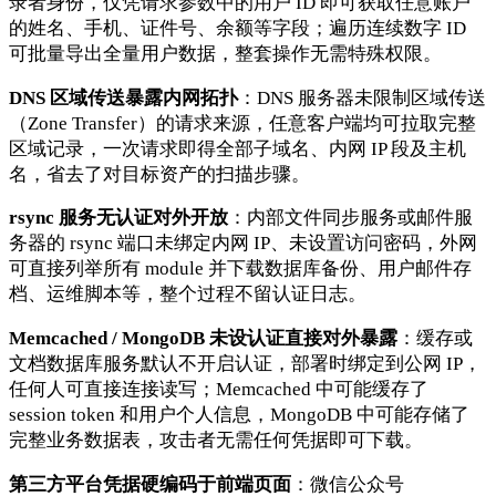
录者身份，仅凭请求参数中的用户 ID 即可获取任意账户
的姓名、手机、证件号、余额等字段；遍历连续数字 ID
可批量导出全量用户数据，整套操作无需特殊权限。
DNS 区域传送暴露内网拓扑
：DNS 服务器未限制区域传送
（Zone Transfer）的请求来源，任意客户端均可拉取完整
区域记录，一次请求即得全部子域名、内网 IP 段及主机
名，省去了对目标资产的扫描步骤。
rsync 服务无认证对外开放
：内部文件同步服务或邮件服
务器的 rsync 端口未绑定内网 IP、未设置访问密码，外网
可直接列举所有 module 并下载数据库备份、用户邮件存
档、运维脚本等，整个过程不留认证日志。
Memcached / MongoDB 未设认证直接对外暴露
：缓存或
文档数据库服务默认不开启认证，部署时绑定到公网 IP，
任何人可直接连接读写；Memcached 中可能缓存了
session token 和用户个人信息，MongoDB 中可能存储了
完整业务数据表，攻击者无需任何凭据即可下载。
第三方平台凭据硬编码于前端页面
：微信公众号