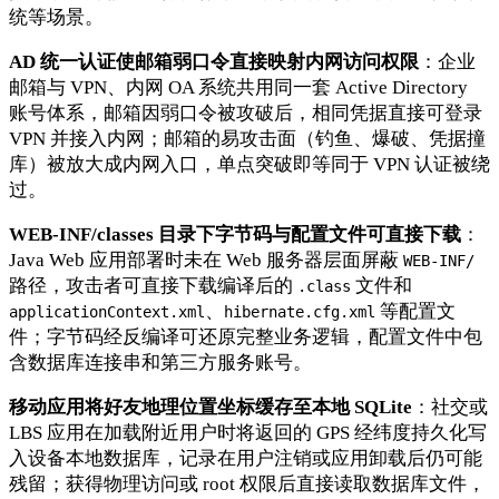
统等场景。
AD 统一认证使邮箱弱口令直接映射内网访问权限
：企业
邮箱与 VPN、内网 OA 系统共用同一套 Active Directory
账号体系，邮箱因弱口令被攻破后，相同凭据直接可登录
VPN 并接入内网；邮箱的易攻击面（钓鱼、爆破、凭据撞
库）被放大成内网入口，单点突破即等同于 VPN 认证被绕
过。
WEB-INF/classes 目录下字节码与配置文件可直接下载
：
Java Web 应用部署时未在 Web 服务器层面屏蔽
WEB-INF/
路径，攻击者可直接下载编译后的
文件和
.class
、
等配置文
applicationContext.xml
hibernate.cfg.xml
件；字节码经反编译可还原完整业务逻辑，配置文件中包
含数据库连接串和第三方服务账号。
移动应用将好友地理位置坐标缓存至本地 SQLite
：社交或
LBS 应用在加载附近用户时将返回的 GPS 经纬度持久化写
入设备本地数据库，记录在用户注销或应用卸载后仍可能
残留；获得物理访问或 root 权限后直接读取数据库文件，