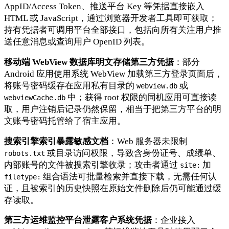
AppID/Access Token、推送平台 Key 等凭据直接嵌入
HTML 或 JavaScript，通过浏览器开发者工具即可获取；
持有凭据者可调用平台全部接口，包括向所有关注用户推
送任意消息或查询用户 OpenID 列表。
移动端 WebView 数据库明文存储第三方凭据
：部分
Android 应用使用系统 WebView 加载第三方登录页面后，
将账号密码缓存在应用私有目录的
或
webview.db
中；获得 root 权限的同机应用可直接读
webviewCache.db
取，用户注销后记录仍然保留，相当于把第三方平台的明
文账号密码托管给了宿主应用。
搜索引擎索引暴露敏感文档
：Web 服务器未限制
或目录访问权限，导致含身份证号、成绩单、
robots.txt
内部账号的文件被搜索引擎收录；攻击者通过
加
site:
组合语法可批量检索并直接下载，无需任何认
filetype:
证，且被索引的历史快照在原始文件删除后仍可能通过缓
存读取。
第三方运维监控平台泄露客户系统凭据
：企业接入