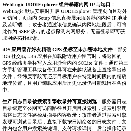
WebLogic UDDIExplorer 组件暴露内网 IP 与端口
：
WebLogic 默认安装时开启 UDDIExplorer 管理页面且对外
可访问，页面内 Setup 信息直接展示服务器的内网 IP 地址
及监听端口；攻击者通过该信息确认内网地址段后，可将
此作为 SSRF 攻击的起点探测内网服务，无需登录即可获
取网络拓扑线索。
iOS 应用缓存好友精确 GPS 坐标至未加密本地文件
：部分
iOS 社交或 LBS 应用在加载附近用户留言时，将返回的
GPS 经纬度坐标写入应用沙盒内的 SQLite 文件；通过第三
方手机管理工具或备份工具可在未越狱设备上直接导出该
文件，经纬度字段可还原目标用户在特定时间段内的精确
地理位置，且用户卸载应用后历史记录仍可能残留在备份
中。
生产日志目录被搜索引擎收录并可直接浏览
：服务器日志
目录绑定至公网可访问路径且开启目录索引，搜索引擎爬
虫将日志文件路径及摘要内容收录；攻击者通过搜索引擎
发现可浏览目录后，直接下载按日期命名的日志文件，文
件内包含用户搜索关键词、支付请求详情、后台操作记录