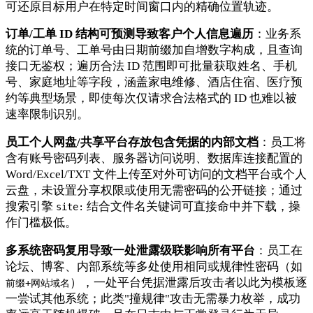
可还原目标用户在特定时间窗口内的精确位置轨迹。
订单/工单 ID 结构可预测导致客户个人信息遍历
：业务系
统的订单号、工单号由日期前缀加自增数字构成，且查询
接口无鉴权；遍历合法 ID 范围即可批量获取姓名、手机
号、家庭地址等字段，涵盖家电维修、酒店住宿、医疗预
约等典型场景，即使每次仅请求合法格式的 ID 也难以被
速率限制识别。
员工个人网盘/共享平台存放包含凭据的内部文档
：员工将
含有账号密码列表、服务器访问说明、数据库连接配置的
Word/Excel/TXT 文件上传至对外可访问的文档平台或个人
云盘，未设置分享权限或使用无需密码的公开链接；通过
搜索引擎
结合文件名关键词可直接命中并下载，操
site:
作门槛极低。
多系统密码复用导致一处泄露级联影响所有平台
：员工在
论坛、博客、内部系统等多处使用相同或规律性密码（如
），一处平台凭据泄露后攻击者以此为模板逐
前缀+网站域名
一尝试其他系统；此类"撞规律"攻击无需暴力枚举，成功