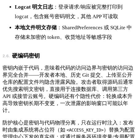
Logcat 明文日志
：登录请求/响应被完整打印到
logcat，包含账号密码明文，其他 APP 可读取
本地文件明文存储
：SharedPreferences 或 SQLite 中
存储未加密的 token、收货地址等敏感字段
硬编码密钥
密钥内嵌于代码，意味着代码的访问边界与密钥的访问边
界完全合并——开发者本地、历史 Git 提交、上传至公开
仓库的配置文件均隐含泄露风险。攻击者取得源码后通常
优先搜索明文密钥，直接用于连接数据库、调用第三方
API 或接管云账号。硬编码还有个隐性代价：轮换成本升
高导致密钥长期不变更，一次泄露的影响窗口可能以年
计。
防护核心是密钥与代码物理分离，只在运行时注入：发布
时由集成系统将占位符（如
）替换为配置
<ACCESS_KEY_ID>
管理中心下发的真实值；或通过服务器环境变量/专用配置