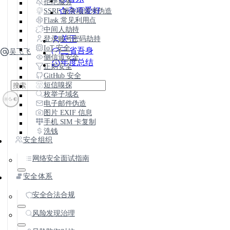
拒绝服务
杂项爱好
SSRF 服务端请求伪造
Flask 常见利用点
中间人劫持
登录账号密码劫持
关于
IoT 安全
三省吾身
吴飞飞
侧信道安全
年度总结
正则安全
GitHub 安全
短信嗅探
枚举子域名
电子邮件伪造
图片 EXIF 信息
手机 SIM 卡复制
洗钱
安全组织
网络安全面试指南
安全体系
安全合法合规
风险发现治理