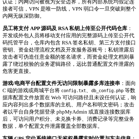
认证；内网访问被视为安全边界，所有内部系统均假定连
接者可信，VPN 是唯一防线，VPN 弱口令一旦突破则整个
内网无纵深防御。
员工将支付 APP 源码及 RSA 私钥上传至公开代码仓库
：
开发或外包人员将移动支付应用的完整源码上传至公开代
码托管平台，仓库内包含 RSA 签名私钥、第三方支付接口
密钥、资金处理流程文档及开发服务器账号；私钥泄露后
攻击者可伪造任意金额的签名请求，而资金处理文档则暴
露了绕过校验的业务逻辑路径，远比普通配置文件泄露的
危害更直接。
游戏/电商平台配置文件无访问限制暴露多库连接串
：面向
C 端的游戏或商城平台将
、
等数
config.txt
db_config.php
据库配置文件放置在 Web 可访问路径且未设任何认证，响
应内容列出多个数据库的主机、用户名和明文密码；攻击
者以平台自身凭据登录 phpMyAdmin 或直接连接数据库
后，可访问用户积分、未兑换卡券、消费记录等完整业务
数据，单个配置文件泄露覆盖全部数据库。
车辆 GPS 定位系统接口无鉴权暴露实时位置与车主信息
：