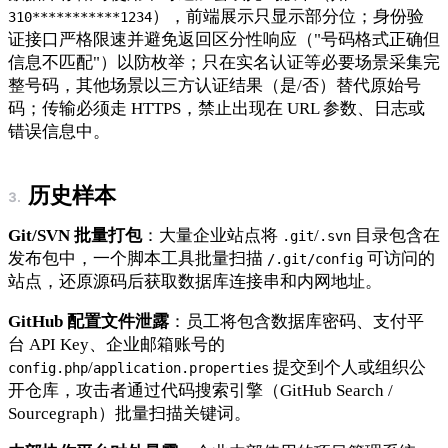
），前端展示只显示部分位；身份验
310***********1234
证接口严格限速并避免返回区分性响应（"号码格式正确但
信息不匹配"）以防枚举；只在实名认证等必要场景采集完
整号码，其他场景以三方认证结果（是/否）替代原始号
码；传输必须走 HTTPS，禁止出现在 URL 参数、日志或
错误信息中。
历史样本
Git/SVN 批量打包
：大量企业站点将
/
目录包含在
.git
.svn
发布包中，一个脚本工具批量扫描
可访问的
/.git/config
站点，还原源码后获取数据库连接串和内网地址。
GitHub 配置文件泄露
：员工将包含数据库密码、支付平
台 API Key、企业邮箱账号的
/
提交到个人或组织公
config.php
application.properties
开仓库，攻击者通过代码搜索引擎（GitHub Search /
Sourcegraph）批量扫描关键词。