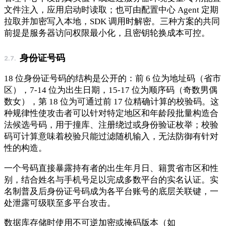
文件注入，应用启动时读取；也可由配置中心 Agent 定期
拉取并加密写入本地，SDK 调用时解密。三种方案的共同
前提是服务器访问权限最小化，且密钥轮换成本可控。
身份证号码
18 位身份证号码的结构是公开的：前 6 位为地址码（省市
区），7-14 位为出生日期，15-17 位为顺序码（奇数男偶
数女），第 18 位为可通过前 17 位精确计算的校验码。这
种规律性使攻击者可以针对特定地区和年龄段批量构造合
法候选号码，用于撞库、注册绕过或身份验证枚举；校验
码可计算意味着校验只能过滤随机输入，无法防御有针对
性的构造。
一个号码直接暴露持有者的出生年月日、籍贯省市区和性
别，结合姓名与手机号足以完成多数平台的实名认证。实
名制普及后身份证号码成为各平台账号的底层关联键，一
处泄露可级联至多平台攻击。
数据库存储时使用不可逆加密或掩码版本（如