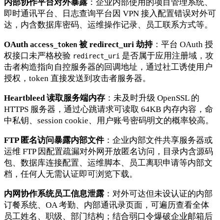
内部协作平台对外暴露
：企业内部使用的项目管理系统、
即时通讯平台、日志查询平台因 VPN 接入配置错误对外可
达，内含数据库密码、运维操作记录、员工联系方式等。
OAuth
被 redirect_uri 劫持
：平台 OAuth 授
access_token
权接口未严格校验
是否属于应用注册域，攻
redirect_uri
击者构造指向自控服务器的回调地址，通过社工诱使用户
授权，token 直接发送到攻击者服务器。
Heartbleed 读取服务端内存
：未及时升级 OpenSSL 的
HTTPS 服务器，通过心跳请求可读取 64KB 内存内容，命
中私钥、session cookie、用户账号密码明文的概率较高。
FTP 匿名访问暴露内部文件
：企业内部文件共享服务器或
运维 FTP 因配置疏漏对外网开放匿名访问，目录内含源码
包、数据库连接配置、运维脚本、员工离职申请等内部文
档，任何人无需认证即可浏览下载。
内网协作系统员工信息泄露
：对外可达但未设认证的内部
订餐系统、OA 考勤、内部通讯录页面，可遍历查看全体
员工姓名、职级、部门结构；结合弱口令爆破企业邮箱后