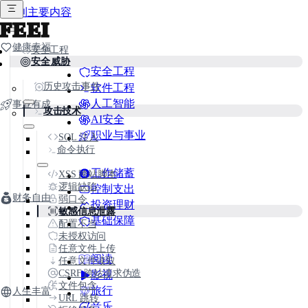
跳到主要内容
FEEI
健康幸福
安全工程
安全威胁
安全工程
历史攻击事件
软件工程
人工智能
事业有成
攻击技术
AI安全
职业与事业
SQL 注入
命令执行
工作储蓄
XSS 跨站脚本
逻辑缺陷
控制支出
财务自由
弱口令
投资理财
敏感信息泄露
基础保障
配置不当
未授权访问
任意文件上传
阅读
任意文件读取
CSRF 跨站请求伪造
影视
文件包含
旅行
人生丰富
URL 跳转
音乐