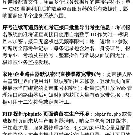
库连接配置文件，涵盖多个业务数据库的连接字符串；单
一 CMS 漏洞利用后扩散至整台服务器的所有数据库，影
响面超出单个业务系统范围。
序号连续可遍历的准考证接口批量导出考生信息
：考试报
名系统的准考证查询接口使用自增数字 ID 作为唯一标识
且未加密，接口无鉴权也无频率限制；逐一递增 ID 参数
可遍历全部考生记录，每条记录包含姓名、身份证号、报
考专业、考场及座位号，整套操作与常规页面访问无异，
极难被业务监控发现。
家用/企业路由器默认密码直接暴露宽带账号
：宽带接入路
由器管理界面使用出厂默认密码且未修改，登录后页面直
接展示当前绑定的宽带账号和密码；批量扫描开放 Web 管
理端口的路由器后可短时间内获取大量有效宽带凭据，凭
据可用于二次拨号或定向社工。
PHP 探针/phpinfo 页面遗留在生产环境
：
或集
phpinfo.php
成探针页面未从生产服务器清除，响应中包含 PHP 版本、
已加载扩展、服务器物理路径、
环境变量及配置
$_SERVER
文件路径；攻击者据此可精确定位上传目录、确认可用的