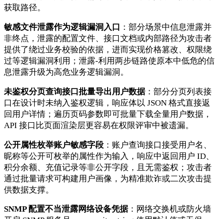
获取路径。
敏感文件泄露作为逻辑漏洞入口
：部分场景中信息泄露并
非终点，泄露的配置文件、接口文档或内部路径为攻击者
提供了绕过业务校验的依据，进而实现价格篡改、权限绕
过等逻辑漏洞利用；泄露-利用两步链路使原本中低危的信
息泄露升级为高危业务逻辑漏洞。
未鉴权分页查询接口批量导出用户数据
：部分分页列表接
口在设计时未纳入鉴权逻辑，响应体以 JSON 格式直接返
回用户详情；遍历页码参数即可批量下载全量用户数据，
API 接口比页面渲染层更容易在权限评审中被遗漏。
公开属性枚举账户敏感字段
：账户查询接口接受用户名、
昵称等公开可枚举的属性作为输入，响应中返回用户 ID、
积分余额、充值记录等非公开字段，且无需鉴权；攻击者
通过批量请求可构建用户画像，为精准欺诈或二次攻击提
供数据支撑。
SNMP 配置不当泄露网络设备凭据
：网络交换机或防火墙