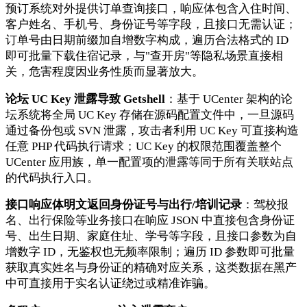
预订系统对外提供订单查询接口，响应体包含入住时间、
客户姓名、手机号、身份证号等字段，且接口无需认证；
订单号由日期前缀加自增数字构成，遍历合法格式的 ID
即可批量下载住宿记录，与"查开房"等隐私场景直接相
关，危害程度因业务性质而显著放大。
论坛 UC Key 泄露导致 Getshell
：基于 UCenter 架构的论
坛系统将全局 UC Key 存储在源码配置文件中，一旦源码
通过备份包或 SVN 泄露，攻击者利用 UC Key 可直接构造
任意 PHP 代码执行请求；UC Key 的权限范围覆盖整个
UCenter 应用族，单一配置项的泄露等同于所有关联站点
的代码执行入口。
接口响应体明文返回身份证号与出行/培训记录
：驾校报
名、出行保险等业务接口在响应 JSON 中直接包含身份证
号、出生日期、家庭住址、学号等字段，且接口参数为自
增数字 ID，无鉴权也无频率限制；遍历 ID 参数即可批量
获取真实姓名与身份证的精确对应关系，这类数据在黑产
中可直接用于实名认证绕过或精准诈骗。