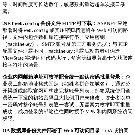
等，时间跨度可长达数年，敏感数据量远超单次接口暴
露。
.NET
备份文件 HTTP 可下载
：ASP.NET 应用
web.config
部署时将
或其压缩归档遗留在 Web 可访问路
web.config
径，文件内包含数据库连接字符串、应用密钥
（
）、SMTP 账号及第三方服务凭据；与 PHP
machineKey
配置文件泄露不同，
泄露后攻击者可伪造
machineKey
ViewState 实现远程代码执行，危害等级显著高于仅获取连
接字符串的场景。
企业内网邮箱地址可枚举配合统一默认密码批量登录
：企
业员工邮箱地址格式固定（如姓名拼音加域名），通过公
开渠道或爬取官网可构建完整账号列表；邮箱系统使用全
员统一下发的初始密码且大比例用户未修改，攻击者以单
一密码对整个账号列表逐一尝试，无需暴力枚举即可批量
成功；成功登录的邮箱往往同时授予 VPN 和内网系统访问
权限。
OA 数据库备份文件部署于 Web 可访问目录
：OA 或协同