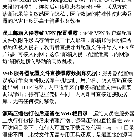
未设访问控制，连接后可读取患者身份证号、联系方式、
诊断记录等高敏感医疗隐私，医疗数据的特殊性使此类暴
露的危害程度远高于普通业务数据。
员工邮箱入侵导致 VPN 配置泄露
：企业 VPN 客户端配置
文件以附件形式存储于员工个人邮箱，邮箱账号因弱口令
或钓鱼被入侵后，攻击者直接导出配置文件并导入 VPN 客
户端即可接入内网；这条"邮箱入侵→配置泄露→内网渗
透"链路是横向移动的高效跳板。
Web 服务器配置文件直接暴露数据库凭据
：服务器配置错
误或异常页面将数据库主机地址、用户名、明文密码直接
输出到 HTTP 响应，内容通常来自服务端配置文件或框架
调试输出；持有这些凭据在同一内网即可直接连接数据
库，无需任何横向移动。
源码压缩包打包后遗留在 Web 根目录
：运维人员在服务器
上执行打包操作后未清理产物，源码压缩包直接留在 Web
可访问目录下，任何人可直接下载完整代码；与
目录
.git
泄露不同，此类文件无需专用工具还原，是最直接的源码