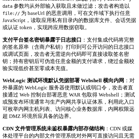
参数均从外部输入获取且未做过滤；攻击者构造以
data
为 baseUrl 的恶意调用，可在文件域下执行任意
file://
JavaScript，读取应用私有目录内的数据库文件、会话凭据
或认证 token，实现跨应用数据窃取。
支付平台签名密钥暴露于日志接口
：支付集成代码将完整
的签名原串（含商户私钥）打印到可公开访问的日志接口
或调试页面，攻击者无需逆向代码即可直接读取签名密
钥；持有密钥后可伪造任意金额的支付请求，绕过金额校
验实现低价甚至零成本充值。
WebLogic 测试环境默认凭据部署 Webshell 横向内网
：对
外暴露的 WebLogic 服务器使用默认或弱口令，攻击者直
接通过 Web 控制台部署恶意 WAR 包取得 Webshell；测试
或预发布环境通常与生产内网共享认证体系，利用此入口
可枚举内网主机列表、访问核心业务数据库，内网权限远
超 DMZ 环境所应具备的边界。
CDN 文件管理系统未鉴权暴露内部存储结构
：CDN 或媒
体处理平台的内部文件管理系统对外网可直接访问且无需