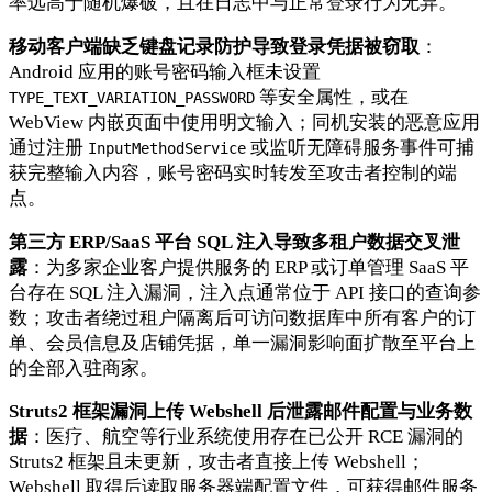
率远高于随机爆破，且在日志中与正常登录行为无异。
移动客户端缺乏键盘记录防护导致登录凭据被窃取
：
Android 应用的账号密码输入框未设置
等安全属性，或在
TYPE_TEXT_VARIATION_PASSWORD
WebView 内嵌页面中使用明文输入；同机安装的恶意应用
通过注册
或监听无障碍服务事件可捕
InputMethodService
获完整输入内容，账号密码实时转发至攻击者控制的端
点。
第三方 ERP/SaaS 平台 SQL 注入导致多租户数据交叉泄
露
：为多家企业客户提供服务的 ERP 或订单管理 SaaS 平
台存在 SQL 注入漏洞，注入点通常位于 API 接口的查询参
数；攻击者绕过租户隔离后可访问数据库中所有客户的订
单、会员信息及店铺凭据，单一漏洞影响面扩散至平台上
的全部入驻商家。
Struts2 框架漏洞上传 Webshell 后泄露邮件配置与业务数
据
：医疗、航空等行业系统使用存在已公开 RCE 漏洞的
Struts2 框架且未更新，攻击者直接上传 Webshell；
Webshell 取得后读取服务器端配置文件，可获得邮件服务