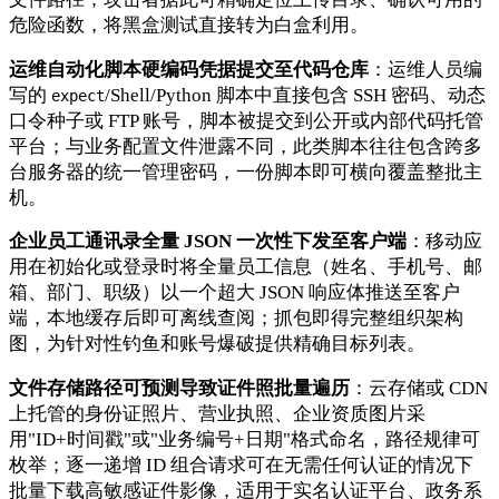
危险函数，将黑盒测试直接转为白盒利用。
运维自动化脚本硬编码凭据提交至代码仓库
：运维人员编
写的
/Shell/Python 脚本中直接包含 SSH 密码、动态
expect
口令种子或 FTP 账号，脚本被提交到公开或内部代码托管
平台；与业务配置文件泄露不同，此类脚本往往包含跨多
台服务器的统一管理密码，一份脚本即可横向覆盖整批主
机。
企业员工通讯录全量 JSON 一次性下发至客户端
：移动应
用在初始化或登录时将全量员工信息（姓名、手机号、邮
箱、部门、职级）以一个超大 JSON 响应体推送至客户
端，本地缓存后即可离线查阅；抓包即得完整组织架构
图，为针对性钓鱼和账号爆破提供精确目标列表。
文件存储路径可预测导致证件照批量遍历
：云存储或 CDN
上托管的身份证照片、营业执照、企业资质图片采
用"ID+时间戳"或"业务编号+日期"格式命名，路径规律可
枚举；逐一递增 ID 组合请求可在无需任何认证的情况下
批量下载高敏感证件影像，适用于实名认证平台、政务系