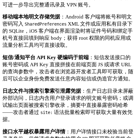
可进一步导出完整通讯录及 VPN 账号。
移动端本地明文存储凭据
：Android 客户端将账号和明文
密码写入
XML 文件或应用私有目录下
SharedPreferences
的 SQLite，iOS 客户端在界面渲染时将证件号码和绑定手
机号直接回填到响应 body；获得 root 权限的同机应用或
流量分析工具均可直接读取。
短信/通知平台 API Key 硬编码于前端
：短信发送接口的
账号密码或 API Key 直接拼接在前端页面 JS 或请求 URL
的查询参数中，攻击者在浏览器开发者工具即可获取，随
后可以企业身份免费发送任意内容短信或伪造官方通知。
日志文件与搜索引擎索引泄露凭据
：生产日志目录未屏蔽
外部访问，日志内含用户登录请求的明文账号密码；或调
试输出页面被搜索引擎收录，摘要中直接暴露密码哈希
——攻击者通过
语法批量检索即可获取大量有效凭
site:
据。
接口水平越权暴露用户详情
：用户详情接口未校验当前登