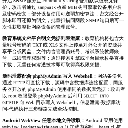
开启 SNMP 服务且 community string 使用默认值或无保
护，攻击者通过
枚举 MIB 树可获取设备用户名
snmpwalk
及密码密文；部分设备使用可逆弱加密算法，密文经公开
脚本即可还原为明文，批量扫描同网段 SNMP 端口后可一
次性获取整批网络设备的管理账号。
教育系统文档平台明文凭据列表泄露
：教育机构将包含大
量账号密码的 TXT 或 XLS 文件上传至对外公开的资源共
享平台或网盘，文件内含管理员账号、考试系统教师账
号、成绩管理权限等；通过搜索引擎或平台目录枚举直接
下载，无需任何渗透技术即可取得高权限凭据。
源码泄露配合 phpMyAdmin 写入 Webshell
：网站备份包
通过 HTTP 可直接下载，源码中含数据库连接配置，同服
务器开放的 phpMyAdmin 使用相同的数据库凭据；攻击者
以 root 权限登录 phpMyAdmin 后利用
SELECT INTO
向 Web 目录写入 Webshell，信息泄露-数据库访
OUTFILE
问-代码执行三步链路完成全站控制。
Android WebView 任意本地文件读取
：Android 应用使用
加载内容时，
与
WebView.loadDataWithBaseURL()
baseUrl