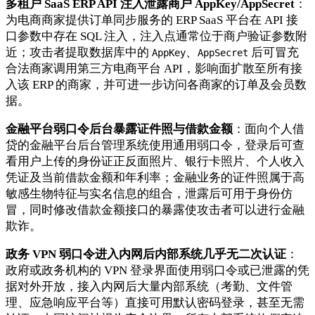
多租户 SaaS ERP API 注入泄露商户 AppKey/AppSecret
：
为电商商家提供订单同步服务的 ERP SaaS 平台在 API 接
口参数中存在 SQL 注入，注入点通常位于商户验证参数附
近；攻击者提取数据库中的
、
后可冒充
AppKey
AppSecret
合法商家调用第三方电商平台 API，影响面扩散至所有接
入该 ERP 的商家，并可进一步访问各商家的订单及会员数
据。
金融平台弱口令后台暴露证件照与借款金额
：面向个人借
贷的金融平台后台管理系统使用通用弱口令，登录后可查
看用户上传的身份证正反面照片、银行卡照片、个人收入
凭证及当前借款金额和年利率；金融业务的证件照属于高
敏感生物特征与实名信息的组合，泄露后可用于身份仿
冒，同时修改借款金额接口的暴露使攻击者可以进行金融
欺诈。
政务 VPN 弱口令进入内网后内部系统几乎无二次认证
：
政府或政务机构的 VPN 登录界面使用弱口令或已泄露的凭
据对外开放，接入内网后大量内部系统（考勤、文件管
理、应急响应平台等）直接可用默认密码登录，甚至无需