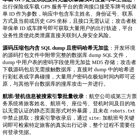
出行保险或车载 GPS 服务平台的查询接口接受车牌号或保
单 ID 作为参数，响应中包含车主姓名、身份证号、联系
方式及当前或历史 GPS 坐标，且接口无需认证；攻击者枚
举保单 ID 或车牌号即可获取大量用户的出行轨迹，平台
业务性质使此类泄露直接关联到人身安全风险。
源码压缩包内含 SQL dump 且密码哈希无加盐
：开发环境
的源码打包文件中附带完整的数据库 dump SQL 文件，
dump 中用户表的密码字段使用无加盐 MD5 存储；攻击者
下载源码包后无需接触数据库，直接对 dump 中的哈希进
行彩虹表或字典碰撞，大量用户密码在极短时间内即可还
原，与其他平台数据库的撞库攻击一并进行。
航班/登机信息被搜索引擎批量收录
：航空公司或第三方票
务系统将旅客姓名、航班号、座位号、登机时间及目的地
以无需认证的静态页面形式对外暴露，且未在
robots.txt
中禁止抓取；搜索引擎收录后，通过
加航班号关键
site:
词即可检索特定旅客的真实出行记录，整个过程不需要任
何登录凭据。