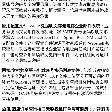
器账号密码及全院通讯录，进而连接数据库读取患者诊疗
记录等高敏感业务数据，框架漏洞与信息泄露两步链路放
大了单一漏洞的实际危害。
应用配置文件 SMTP 凭据明文存储暴露企业邮件系统
：业
务系统为实现邮件发送功能，将 SMTP 账号密码以明文形
式写入
、Spring Bean XML 或自定
application.properties
义配置文件；这些配置文件随源码泄露或通过 Webshell 被
读取后，攻击者可直接以企业官方地址向任意用户发送邮
件，也可登录邮箱读取历史内部邮件，凭据往往同时适用
于企业全局默认密码。
网盘/文档共享平台挂载账号密码列表文件
：运维或教师将
包含多个系统账号密码的 TXT 文件上传至公开可访问的网
络硬盘或文档分享链接，通过搜索引擎或目标网站页面即
可定位到分享地址；文件内往往包含管理员账号、考试系
统密码、OA 账号等高权限凭据，无需任何渗透技术即可
直接使用。
旅店/酒店订单查询接口无鉴权且订单号可遍历
：连锁酒店