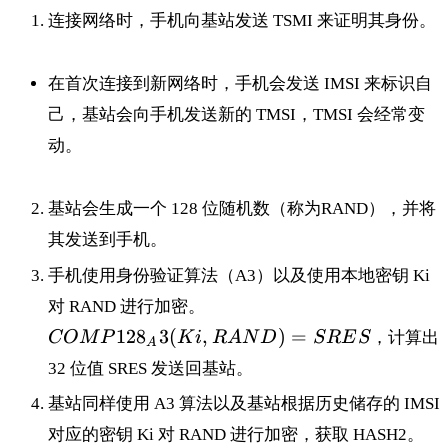
连接网络时，手机向基站发送 TSMI 来证明其身份。
在首次连接到新网络时，手机会发送 IMSI 来标识自
己，基站会向手机发送新的 TMSI，TMSI 会经常变
动。
基站会生成一个 128 位随机数（称为RAND），并将
其发送到手机。
手机使用身份验证算法（A3）以及使用本地密钥 Ki
COMP128_A3(Ki,
对 RAND 进行加密。
RAND)=SRES
12
8
3
(
,
)
=
C
O
M
P
K
i
R
A
N
D
S
R
E
S
，计算出
A
32 位值 SRES 发送回基站。
基站同样使用 A3 算法以及基站根据历史储存的 IMSI
对应的密钥 Ki 对 RAND 进行加密，获取 HASH2。