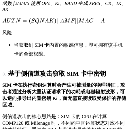
函数 f2/3/4/5 使用 OPc、Ki、RAND 生成 XRES、CK、IK、
AK
AUTN
=
(
)
∣∣
∣∣
−
A
U
T
N
S
QN
A
K
A
M
F
M
A
C
A
=
风险
(SQN
AK) ||
当获取到 SIM 卡内置的敏感信息，即可拥有该手机
AMF
卡的全部权限。
||
MAC-
A
基于侧信道攻击窃取 SIM 卡中密钥
SIM 卡在执行密钥运算时会产生可被测量的物理特征，攻
击者通过分析大量认证请求下的功耗或电磁辐射波形，可
以逆向推导出内置密钥 Ki，而无需直接读取受保护的存储
区域。
侧信道攻击的核心思路是：SIM 卡的 CPU 在计算
COMP128 或 Milenage 时，不同的中间运算状态对应不同