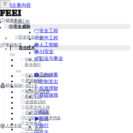
跳到主要内容
FEEI
健康幸福
安全工程
安全威胁
安全工程
历史攻击事件
软件工程
人工智能
事业有成
攻击技术
AI安全
职业与事业
SQL 注入
命令执行
工作储蓄
XSS 跨站脚本
逻辑缺陷
控制支出
财务自由
弱口令
投资理财
敏感信息泄露
基础保障
配置不当
未授权访问
任意文件上传
阅读
任意文件读取
CSRF 跨站请求伪造
影视
文件包含
旅行
人生丰富
URL 跳转
音乐