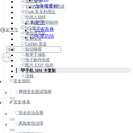
拒绝服务
杂项爱好
SSRF 服务端请求伪造
Flask 常见利用点
中间人劫持
登录账号密码劫持
关于
IoT 安全
三省吾身
吴飞飞
侧信道安全
年度总结
正则安全
GitHub 安全
短信嗅探
枚举子域名
电子邮件伪造
图片 EXIF 信息
手机 SIM 卡复制
洗钱
安全组织
网络安全面试指南
安全体系
安全合法合规
风险发现治理