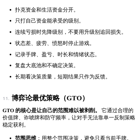
扑克资金和生活资金分开。
只打自己资金能承受的级别。
连续亏损时先降级别，不要用升级别追回损失。
状态差、疲劳、愤怒时停止游戏。
记录手牌、盈亏、时长和情绪状态。
复盘大底池和不确定决策。
长期看决策质量，短期结果只作为反馈。
博弈论最优策略（GTO）
GTO 的核心是让自己的范围难以被剥削。
它通过合理的
价值牌、诈唬牌和防守频率，让对手无法靠单一反制策略
稳定获利。
范围思维
：用整个范围决策，避免只看当前手牌。