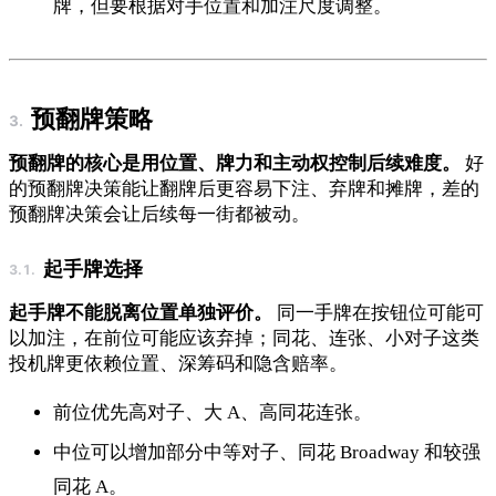
牌，但要根据对手位置和加注尺度调整。
预翻牌策略
预翻牌的核心是用位置、牌力和主动权控制后续难度。
好
的预翻牌决策能让翻牌后更容易下注、弃牌和摊牌，差的
预翻牌决策会让后续每一街都被动。
起手牌选择
起手牌不能脱离位置单独评价。
同一手牌在按钮位可能可
以加注，在前位可能应该弃掉；同花、连张、小对子这类
投机牌更依赖位置、深筹码和隐含赔率。
前位优先高对子、大 A、高同花连张。
中位可以增加部分中等对子、同花 Broadway 和较强
同花 A。