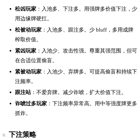
松凶玩家
：入池多、下注多。用强牌多价值下注，少
用边缘牌硬扛。
松被动玩家
：入池多、跟注多。少 bluff，多用成牌
榨取价值。
紧凶玩家
：入池少、攻击性强。尊重其强范围，但可
在合适位置偷盲。
紧被动玩家
：入池少、弃牌多。可提高偷盲和持续下
注频率。
跟注站
：不爱弃牌。减少诈唬，扩大价值下注。
诈唬过多玩家
：下注频率异常高。用中等强度牌更多
抓诈。
下注策略