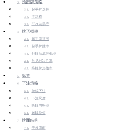
预翻牌策略
起手牌选择
主动权
3Bet 与防守
牌形概率
起手牌范围
起手牌胜率
翻牌后成牌概率
常见对决胜率
终牌牌形概率
标签
下注策略
持续下注
下注尺度
听牌与赔率
摊牌价值
牌面结构
干燥牌面