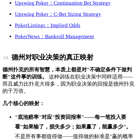
Upswing Poker：Continuation Bet Strategy
Upswing Poker：C-Bet Sizing Strategy
PokerListings：Implied Odds
PokerNews：Bankroll Management
德州对职业决策的真正映射
德州扑克的所有智慧，本质上都是对"不确定条件下做判
断"这件事的训练。
这种训练在职业决策中同样适用——
而且威力比扑克大得多，因为职业决策的回报是德州扑克
的千万倍。
几个核心的映射：
"底池赔率"对应"投资回报率"——每一笔投入要
看"如果输了，损失多少；如果赢了，能赢多少"。
不是所有事都值得做——值得做的标准是"赢的概率