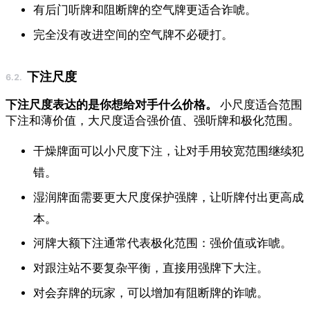
有后门听牌和阻断牌的空气牌更适合诈唬。
完全没有改进空间的空气牌不必硬打。
下注尺度
下注尺度表达的是你想给对手什么价格。
小尺度适合范围
下注和薄价值，大尺度适合强价值、强听牌和极化范围。
干燥牌面可以小尺度下注，让对手用较宽范围继续犯
错。
湿润牌面需要更大尺度保护强牌，让听牌付出更高成
本。
河牌大额下注通常代表极化范围：强价值或诈唬。
对跟注站不要复杂平衡，直接用强牌下大注。
对会弃牌的玩家，可以增加有阻断牌的诈唬。