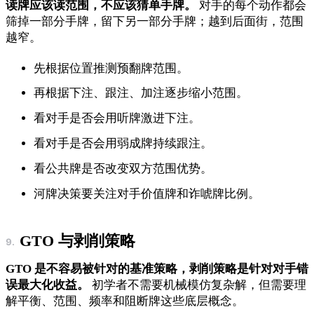
读牌应该读范围，不应该猜单手牌。
对手的每个动作都会
筛掉一部分手牌，留下另一部分手牌；越到后面街，范围
越窄。
先根据位置推测预翻牌范围。
再根据下注、跟注、加注逐步缩小范围。
看对手是否会用听牌激进下注。
看对手是否会用弱成牌持续跟注。
看公共牌是否改变双方范围优势。
河牌决策要关注对手价值牌和诈唬牌比例。
GTO 与剥削策略
GTO 是不容易被针对的基准策略，剥削策略是针对对手错
误最大化收益。
初学者不需要机械模仿复杂解，但需要理
解平衡、范围、频率和阻断牌这些底层概念。