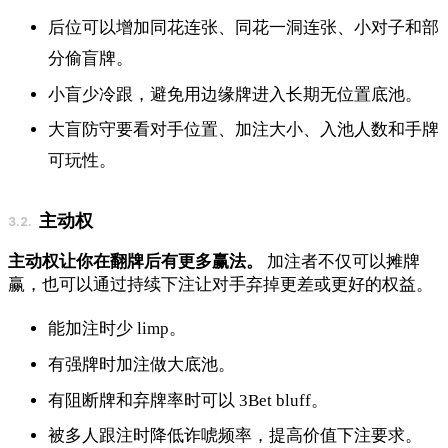
后位可以增加同花连张、同花一洞连张、小对子和部
分偷盲牌。
小盲少冷跟，避免用边缘牌进入长期无位置底池。
大盲防守要看对手位置、加注大小、入池人数和手牌
可玩性。
主动权
主动权让你在翻牌后有更多赢法。
加注者不仅可以摊牌
赢，也可以通过持续下注让对手弃掉更差或更好的权益。
能加注时少 limp。
有强牌时加注做大底池。
有阻断牌和弃牌率时可以 3Bet bluff。
被多人跟注时降低诈唬频率，提高价值下注要求。