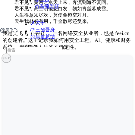
君不见，黄河之水天上来，奔流到海不复回。
杂项爱好
君不见，高堂明镜悲白发，朝如青丝暮成雪。
人生得意须尽欢，莫使金樽空对月。
天生我材必有用，千金散尽还复来。
关于
三省吾身
吴飞飞
我是吴飞飞（Feei），一名网络安全从业者，也是 feei.cn
年度总结
的创建者。这里记录我如何用安全工程、AI、健康和财务
系统，持续降低人生的不确定性。