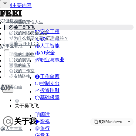
跳到主要内容
FEEI
健康幸福
创造确定性人生
关于吴飞飞
安全工程
我的网络安全之路
为什么我要分享自己的经验？
软件工程
关于FEEI.CN
人工智能
事业有成
AI安全
我的出版物
职业与事业
我的演讲
我的简历
我的工作室
友情链接
工作储蓄
控制支出
财务自由
投资理财
基础保障
关于吴飞飞
阅读
关于我
影视
复制Markdown
旅行
人生丰富
音乐