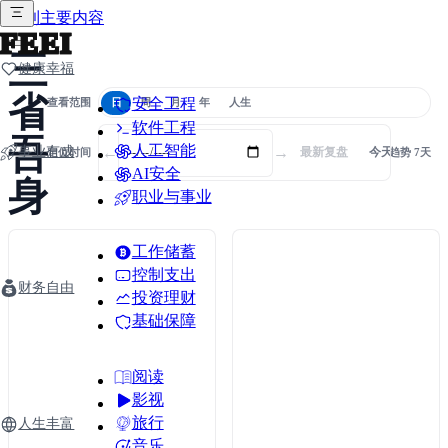
跳到主要内容
FEEI
三
健康幸福
省
安全工程
查看范围
日
周
月
年
人生
软件工程
吾
人工智能
←
→
事业有成
最新复盘
今天实时
定位时间
趋势
7天
AI安全
身
职业与事业
工作储蓄
控制支出
财务自由
投资理财
基础保障
阅读
影视
旅行
人生丰富
音乐