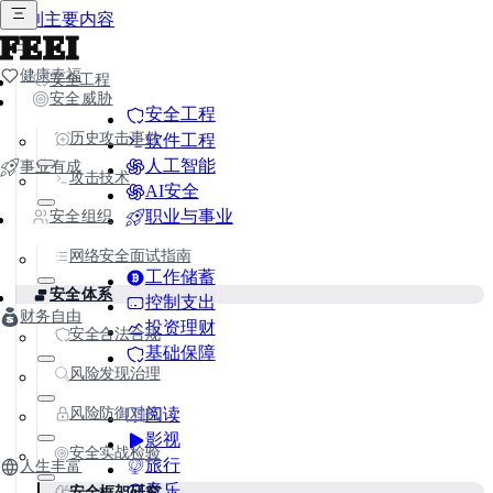
跳到主要内容
FEEI
健康幸福
安全工程
安全威胁
安全工程
历史攻击事件
软件工程
人工智能
事业有成
攻击技术
AI安全
职业与事业
安全组织
网络安全面试指南
工作储蓄
安全体系
控制支出
财务自由
投资理财
安全合法合规
基础保障
风险发现治理
风险防御对抗
阅读
影视
安全实战检验
旅行
人生丰富
音乐
安全框架研究