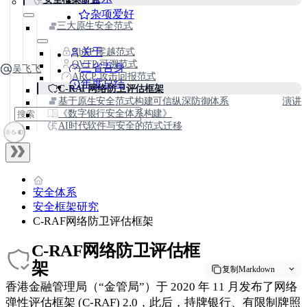
杂项爱好
三大原生安全范式
NbSP 零越范式
关于
OVTP 可溯范式
三省吾身
吴飞飞
ARCP 攻击回报范式
年度总结
C-RAF网络防卫评估框架
基于原生安全范式构建可信纵深防御体系
演讲
《数字银行安全体系构建》
AI时代软件与安全的范式迁移
安全体系
安全框架研究
C-RAF网络防卫评估框架
C-RAF网络防卫评估框
架
复制Markdown
⾹港⾦融管理局（“⾦管局”）于 2020 年 11 ⽉发布了⽹络
弹性评估框架 (C-RAF) 2.0，此后，持牌银⾏、有限制牌照